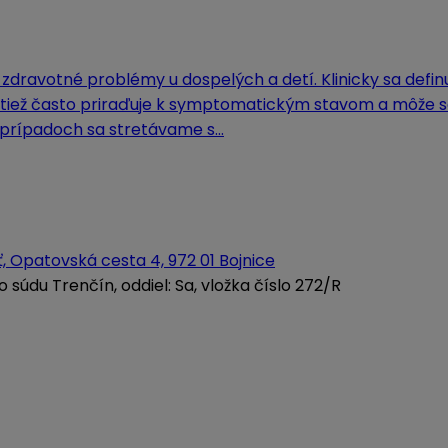
 zdravotné problémy u dospelých a detí. Klinicky sa def
sa tiež často priraďuje k symptomatickým stavom a môže 
 prípadoch sa stretávame s…
, Opatovská cesta 4, 972 01 Bojnice
údu Trenčín, oddiel: Sa, vložka číslo 272/R