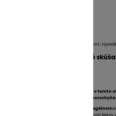
SK
SK
EN
Domov
›
Blog
›
Rozhovory - osobnosti
›
Reexport, výpadky
Reexport, výpadky či klinické skúš
19. júla 2023
Štátny ústav pre kontrolu liečiv (ŠÚKL) sa v tomto 
Odpovedala nám Mgr. Jana Matiašová, hovorkyňa Št
V uplynulom období ste informovali o nelegálnom ree
Vývoz prebiehal v čase obmedzenej dostupnosti liekov 