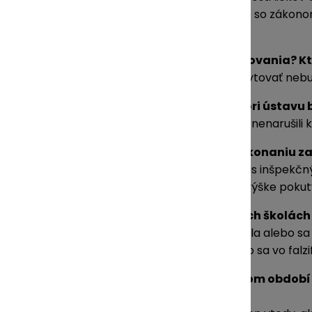
boli len za obdobie február až apríl v rozpore so zákon
imunoglobulíny.
Môžete prezradiť viac informácií z vyšetrovania? K
K tejto otázke, bohužiaľ, viac informácií poskytovať ne
Verejnosť ste tiež informovali, že inšpektori ústavu
Pre aktuálne prebiehajúce inšpekcie (aby sa nenarušili
Ako plánujete takémuto protiprávnemu konaniu za
Akékoľvek protiprávne konania zistené počas inšpekčn
alebo VÚC. O začatí správneho konania a o výške pokut
ŠÚKL zorganizoval prednášky na viacerých školách o
Väčšina žiakov o falšovaných liekoch už počula alebo s
nich veľkým prekvapením, ak im povieme, čo sa vo falzi
Témou, ktorou ste sa zaoberali v uplynulom období b
ponúka?