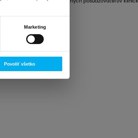
 prostredie pre vysoko kvalitných posudzovateľov klinic
onávať.
Marketing
Povoliť všetko