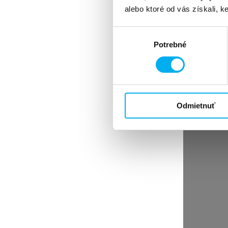
podporu klinických skúšaní. Okrem toho by ŠÚKL a nadri
alebo ktoré od vás získali, ke
skúšaní. Rovnako tiež vytvárať dostatok pracovných poz
Výber
spracoval: Mgr. Ján Zošák
Potrebné
súhlasu
článok bol uverejnený v časopise Lekárnik 7/2023
Kategórie článkov
Advertorial - články o zdraví
Aktuality
Odmietnuť
Blog
Konferencie
Novinky z IT
Právne rady
Reportáže
Rozhovory - lekárnici
Rozhovory - osobnosti
Voľnočasové
Zdravotníctvo