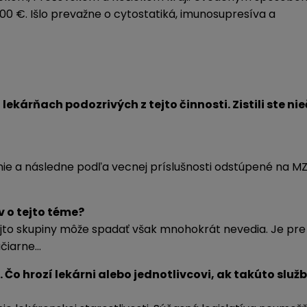
000 €. Išlo prevažne o cytostatiká, imunosupresíva a
lekárňach podozrivých z tejto činnosti. Zistili ste ni
e a následne podľa vecnej príslušnosti odstúpené na MZ
v o tejto téme?
tejto skupiny môže spadať však mnohokrát nevedia. Je pre
ačiarne…
Čo hrozí lekárni alebo jednotlivcovi, ak takúto služ