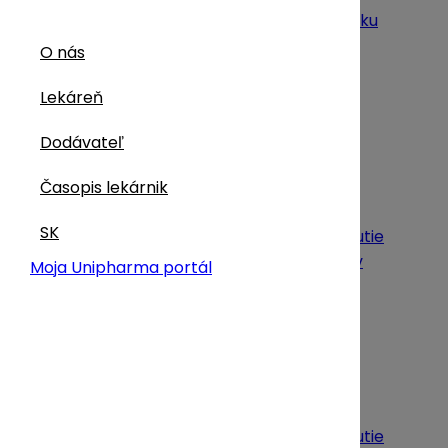
Preskočiť na hlavný obsah
Preskočiť prehliadku
O nás
O nás
Lekáreň
História
Naše hodnoty
Dodávateľ
Korporátna zodpovednosť
Kontakty
Časopis lekárnik
Kariéra
SK
Certifikáty a dokumenty na stiahnutie
Oznámenia ŠUKL – stiahnutie liekov
Moja Unipharma portál
Vzdelávanie
Aktuality
Lekáreň
Ponuka služieb
Moja UNIPHARMA portál
Zákaznícky WebPortál
Certifikáty a dokumenty na stiahnutie