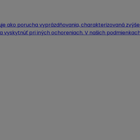
inuje ako porucha vyprázdňovania, charakterizovaná zvýš
sa vyskytnúť pri iných ochoreniach. V našich podmienkac