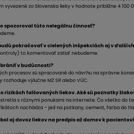
om vyvezené zo Slovenska lieky v hodnote približne 4 100 
to spozoroval túto nelegálnu činnosť?
budeme.
 budú pokračovať v cielených inšpekciách aj v ďalších 
 kontroly) to komentovať zatiaľ nebudeme.
brániť v budúcnosti?
ých procesov sú spracované do návrhu na správne konani
y rozhoduje výlučne MZ SR alebo VÚC.
 rizikách falšovaných liekov. Aké sú poznatky žiako
a stretla s rôznymi ponukami na internete. Čo všetko do 
fikátoch nachádza – jed na potkany, cement, farba do tl
ol aj dovoz liekov na predpis až domov k pacientovi. 