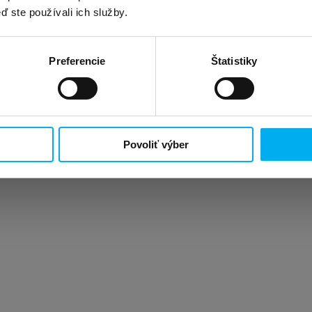
adené organizácie mali podporovať a vytvárať atraktívne
ď ste používali ich služby.
ícií, ktoré môžu už skôr spomínané zlepšenia a kroky vyk
Preferencie
Štatistiky
Povoliť výber