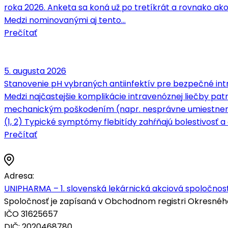
roka 2026. Anketa sa koná už po tretíkrát a rovnako ako
Medzi nominovanými aj tento…
Prečítať
5. augusta 2026
Stanovenie pH vybraných antiinfektív pre bezpečné intr
Medzi najčastejšie komplikácie intravenóznej liečby patrí
mechanickým poškodením (napr. nesprávne umiestnenie 
(1, 2) Typické symptómy flebitídy zahŕňajú bolestivosť a c
Prečítať
Adresa:
UNIPHARMA – 1. slovenská lekárnická akciová spoločnosť
Spoločnosť je zapísaná v Obchodnom registri Okresného s
IČO 31625657
DIČ: 2020468780