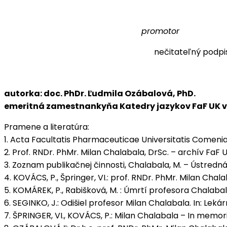
promo
nečitateľný pod
autorka: doc. PhDr. Ľudmila Ozábalová, PhD.
emeritná zamestnankyňa Katedry jazykov FaF UK v
Pramene a literatúra:
1. Acta Facultatis Pharmaceuticae Universitatis Comenian
2. Prof. RNDr. PhMr. Milan Chalabala, DrSc. – archív FaF 
3. Zoznam publikačnej činnosti, Chalabala, M. – Ústredná
4. KOVÁCS, P., Špringer, VI.: prof. RNDr. PhMr. Milan Chalab
5. KOMÁREK, P., Rabišková, M. : Úmrtí profesora Chalabaly. 
6. SEGINKO, J.: Odišiel profesor Milan Chalabala. In: Lekárnik
7. ŠPRINGER, VI., KOVÁCS, P.: Milan Chalabala – In memoria