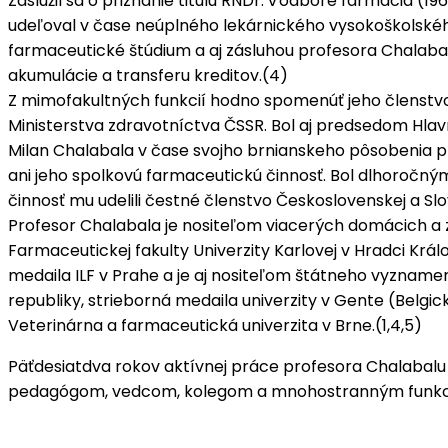
Zaslúžil sa o priznanie titulu RNDr. v odbore farmácia (1
udeľoval v čase neúplného lekárnického vysokoškolského
farmaceutické štúdium a aj zásluhou profesora Chalaba
akumulácie a transferu kreditov.(4)
Z mimofakultných funkcií hodno spomenúť jeho členstvo
Ministerstva zdravotníctva ČSSR. Bol aj predsedom Hlav
Milan Chalabala v čase svojho brnianskeho pôsobenia p
ani jeho spolkovú farmaceutickú činnosť. Bol dlhoročný
činnosť mu udelili čestné členstvo Československej a S
Profesor Chalabala je nositeľom viacerých domácich a 
Farmaceutickej fakulty Univerzity Karlovej v Hradci Králo
medaila ILF v Prahe a je aj nositeľom štátneho vyznam
republiky, strieborná medaila univerzity v Gente (Belgi
Veterinárna a farmaceutická univerzita v Brne.(1,4,5)
Päťdesiatdva rokov aktívnej práce profesora Chalabalu n
pedagógom, vedcom, kolegom a mnohostranným funkci