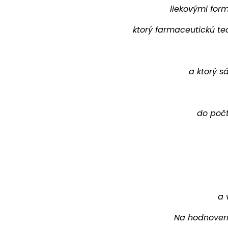
liekovými form
ktorý farmaceutickú tec
a ktorý s
do počt
a 
Na hodnovern