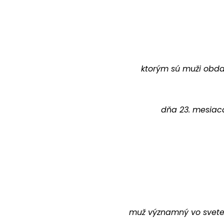
ktorým sú muži obdar
dňa 23. mesiaca
muž významný vo svete p