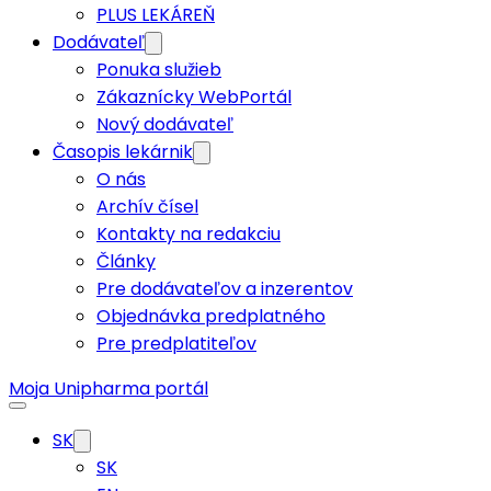
PLUS LEKÁREŇ
Dodávateľ
Ponuka služieb
Zákaznícky WebPortál
Nový dodávateľ
Časopis lekárnik
O nás
Archív čísel
Kontakty na redakciu
Články
Pre dodávateľov a inzerentov
Objednávka predplatného
Pre predplatiteľov
Moja Unipharma portál
SK
SK