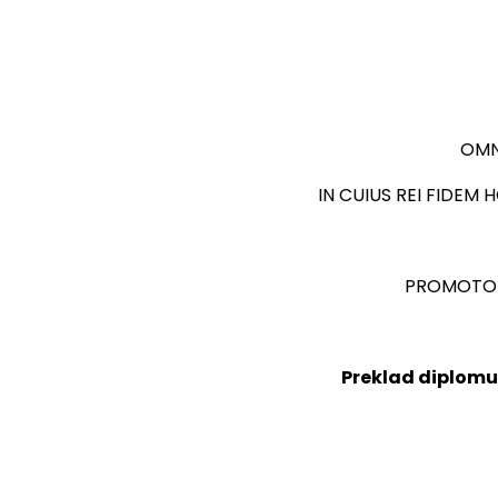
OMN
IN CUIUS REI FIDEM
PROMOT
Preklad
diplom