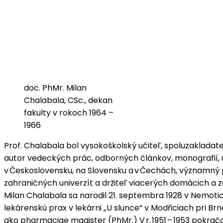
doc. PhMr. Milan
Chalabala, CSc., dekan
fakulty v rokoch 1964 –
1966
Prof. Chalabala bol vysokoškolský učiteľ, spoluzakladat
autor vedeckých prác, odborných článkov, monografií, 
v Československu, na Slovensku a v Čechách, významný
zahraničných univerzít a držiteľ viacerých domácich a
Milan Chalabala sa narodil 21. septembra 1928 v Nemot
lekárenskú prax v lekárni „U slunce“ v Modřiciach pri Br
ako pharmaciae magister (PhMr.) V r. 1951 – 1953 pokrač