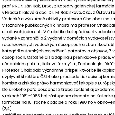
prof. RNDr. Ján Rak, DrSc., z Katedry galenickej farmácie
v Hradci Králové a doc. Dr. M. Rabišková, CSc., z Ústavu 
Vedecké a výskumné aktivity profesora Chalabalu sa zame
V zozname publikačných činností má profesor Chalabala 
citačných indexoch. V štatistike kategórií sú 4 vedec
vydané v zahraničí a 2 vydané v domácich vydavateľst
recenzovaných vedeckých časopisoch a zborníkoch, 51 
kategórii autorských osvedčení, patentov a objavov, 7
časopisoch. Ostatné čísla zapĺňajú prehľadové práce, 
učebniciam patria „Liekové formy“ a „Technologie léků“.
Profesor Chalabala významne prispel k tvorbe liekopisov
ovplyvnil štruktúru ČSL4 ako predseda Liekopisnej komisi
komisie a získala právo harmonizovať liekopis s Európsk
Do širokého poľa pôsobnosti treba začleniť aj akademic
v rokoch 1961 – 1963 bol zástupcom docenta na Katedre g
farmácie na 10-ročné obdobie a roku 1990 ho v obnovený
(2,4)