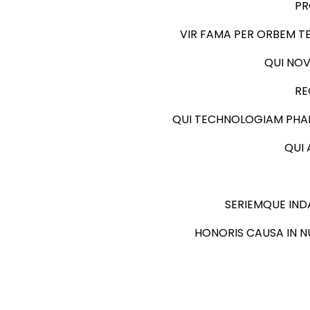
PR
VIR FAMA PER ORBEM T
QUI NOV
RE
QUI TECHNOLOGIAM PHAR
QUI 
SERIEMQUE IN
HONORIS CAUSA IN 