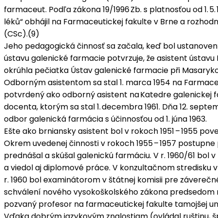
farmaceut. Podľa zákona 19/1996 Zb. s platnosťou od 1. 5
léků“ obhájil na Farmaceutickej fakulte v Brne a rozhod
(CSc).(9)
Jeho pedagogická činnosť sa začala, keď bol ustanovený
ústavu galenické farmacie potvrzuje, že asistent ústavu
okrúhla pečiatka Ústav galenické farmacie při Masarykov
Odborným asistentom sa stal 1. marca 1954 na Farmaceutick
potvrdený ako odborný asistent na Katedre galenickej 
docenta, ktorým sa stal 1. decembra 1961. Dňa 12. septe
odbor galenická farmácia s účinnosťou od 1. júna 1963.
Ešte ako brniansky asistent bol v rokoch 1951 – 1955 p
Okrem uvedenej činnosti v rokoch 1955 – 1957 postupne 
prednášal a skúšal galenickú farmáciu. V r. 1960/61 bo
a viedol aj diplomové práce. V konzultačnom stredisku
r. 1960 bol examinátorom v štátnej komisii pre závere
schválení nového vysokoškolského zákona predsedom rigor
pozvaný profesor na farmaceutickej fakulte tamojšej uni
Vďaka dobrým jazykovým znalostiam (ovládal ruštinu, špa