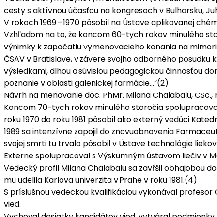
cesty s aktívnou účasťou na kongresoch v Bulharsku, Juho
V rokoch 1969 – 1970 pôsobil na Ústave aplikovanej chém
Vzhľadom na to, že koncom 60-tych rokov minulého storo
výnimky k započatiu vymenovacieho konania na mimori
ČSAV v Bratislave, v závere svojho odborného posudku 
výsledkami, dlhou a súvislou pedagogickou činnosťou do
poznanie v oblasti galenickej farmácie…“(2)
Návrh na menovanie doc. PhMr. Milana Chalabalu, CSc.,
Koncom 70-tych rokov minulého storočia spolupracoval M
roku 1970 do roku 1981 pôsobil ako externý vedúci Kated
1989 sa intenzívne zapojil do znovuobnovenia Farmaceutick
svojej smrti tu trvalo pôsobil v Ústave technológie liekov.
Externe spolupracoval s Výskumným ústavom liečiv v Mod
Vedecký profil Milana Chalabalu sa zavŕšil obhajobou do
mu udelila Karlova univerzita v Prahe v roku 1981.(4)
S príslušnou vedeckou kvalifikáciou vykonával profeso
vied.
Vychoval desiatky kandidátov vied, vytváral podmienky 