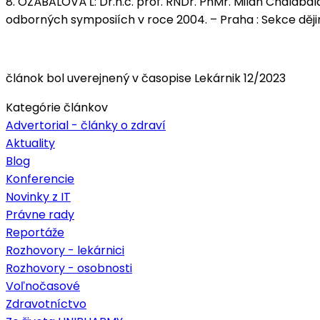
8. OZÁBALOVÁ Ľ: Dr.h.c. prof. RNDr. PhMr. Milan Chalabal
odborných symposiích v roce 2004. – Praha : Sekce ději
článok bol uverejnený v časopise Lekárnik 12/2023
Kategórie článkov
Advertorial - články o zdraví
Aktuality
Blog
Konferencie
Novinky z IT
Právne rady
Reportáže
Rozhovory - lekárnici
Rozhovory - osobnosti
Voľnočasové
Zdravotníctvo