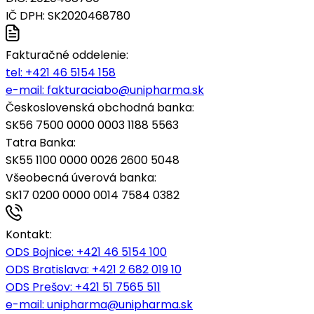
IČ DPH: SK2020468780
Fakturačné oddelenie:
tel:
+421 46 5154 158
e-mail:
fakturaciabo@unipharma.sk
Československá obchodná banka:
SK56 7500 0000 0003 1188 5563
Tatra Banka:
SK55 1100 0000 0026 2600 5048
Všeobecná úverová banka:
SK17 0200 0000 0014 7584 0382
Kontakt:
ODS Bojnice
: +421 46 5154 100
ODS Bratislava:
+421 2 682 019 10
ODS Prešov:
+421 51 7565 511
e-mail:
unipharma@unipharma.sk