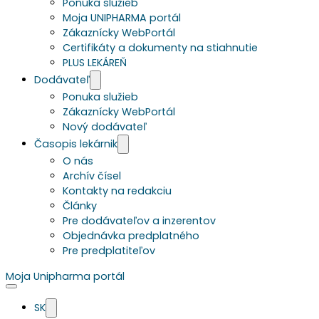
Ponuka služieb
Moja UNIPHARMA portál
Zákaznícky WebPortál
Certifikáty a dokumenty na stiahnutie
PLUS LEKÁREŇ
Dodávateľ
Ponuka služieb
Zákaznícky WebPortál
Nový dodávateľ
Časopis lekárnik
O nás
Archív čísel
Kontakty na redakciu
Články
Pre dodávateľov a inzerentov
Objednávka predplatného
Pre predplatiteľov
Moja Unipharma portál
SK