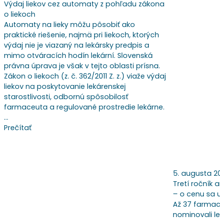
Výdaj liekov cez automaty z pohľadu zákona
o liekoch
Automaty na lieky môžu pôsobiť ako
praktické riešenie, najmä pri liekoch, ktorých
výdaj nie je viazaný na lekársky predpis a
mimo otváracích hodín lekární. Slovenská
právna úprava je však v tejto oblasti prísna.
Zákon o liekoch (z. č. 362/2011 Z. z.) viaže výdaj
liekov na poskytovanie lekárenskej
starostlivosti, odbornú spôsobilosť
farmaceuta a regulované prostredie lekárne.
…
Prečítať
5. augusta 2
Tretí ročník 
– o cenu sa
Až 37 farma
nominovali le