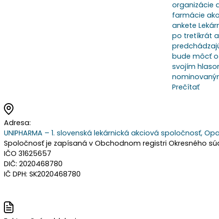
organizácie 
farmácie ako
ankete Lekár
po tretíkrát 
predchádzajú
bude môcť o 
svojím hlasom
nominovaným
Prečítať
Adresa:
UNIPHARMA – 1. slovenská lekárnická akciová spoločnosť, Opa
Spoločnosť je zapísaná v Obchodnom registri Okresného súdu 
IČO 31625657
DIČ: 2020468780
IČ DPH: SK2020468780