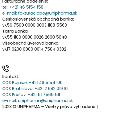
Fakturačné oddelenie:
tel:
+421 46 5154 158
e-mail:
fakturaciabo@unipharma.sk
Československá obchodná banka:
SK56 7500 0000 0003 1188 5563
Tatra Banka:
SK55 1100 0000 0026 2600 5048
Všeobecná úverová banka:
SK17 0200 0000 0014 7584 0382
Kontakt:
ODS Bojnice
: +421 46 5154 100
ODS Bratislava:
+421 2 682 019 10
ODS Prešov:
+421 51 7565 511
e-mail:
unipharma@unipharma.sk
2023 © UNIPHARMA – Všetky práva vyhradené |
Cookies