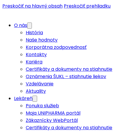
Preskočiť na hlavný obsah
Preskočiť prehliadku
O nás
História
Naše hodnoty
Korporátna zodpovednosť
Kontakty
Kariéra
Certifikáty a dokumenty na stiahnutie
Oznámenia ŠUKL – stiahnutie liekov
Vzdelávanie
Aktuality
Lekáreň
Ponuka služieb
Moja UNIPHARMA portál
Zákaznícky WebPortál
Certifikáty a dokumenty na stiahnutie