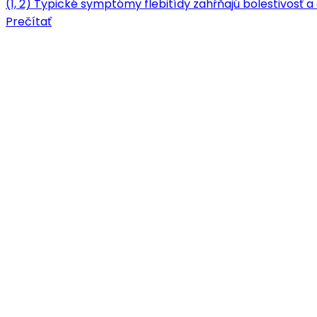
(1, 2) Typické symptómy flebitídy zahŕňajú bolestivosť a c
Prečítať