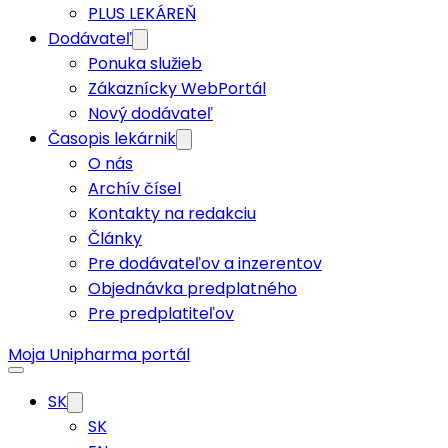
PLUS LEKÁREŇ
Dodávateľ
Ponuka služieb
Zákaznícky WebPortál
Nový dodávateľ
Časopis lekárnik
O nás
Archív čísel
Kontakty na redakciu
Články
Pre dodávateľov a inzerentov
Objednávka predplatného
Pre predplatiteľov
Moja Unipharma portál
SK
SK