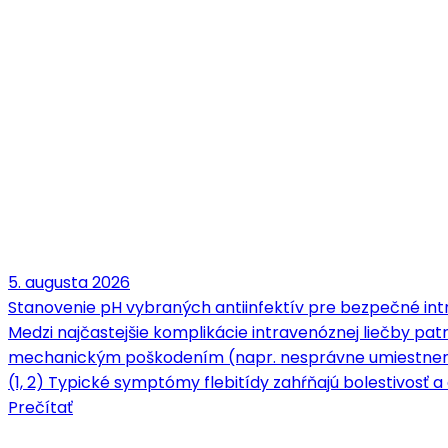
5. augusta 2026
Stanovenie pH vybraných antiinfektív pre bezpečné intr
Medzi najčastejšie komplikácie intravenóznej liečby patrí
mechanickým poškodením (napr. nesprávne umiestnenie 
(1, 2) Typické symptómy flebitídy zahŕňajú bolestivosť a c
Prečítať