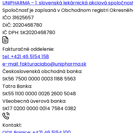
UNIPHARMA – 1. slovenská lekárnická akciová spoločnosť
Spoločnosť je zapísaná v Obchodnom registri Okresného s
IČO 31625657
DIČ: 2020468780
IČ DPH: SK2020468780
Fakturačné oddelenie:
tel:
+421 46 5154 158
e-mail:
fakturaciabo@unipharma.sk
Československá obchodná banka:
SK56 7500 0000 0003 1188 5563
Tatra Banka:
SK55 1100 0000 0026 2600 5048
Všeobecná úverová banka:
SK17 0200 0000 0014 7584 0382
Kontakt:
ODS Bojnice
: +421 46 5154 100