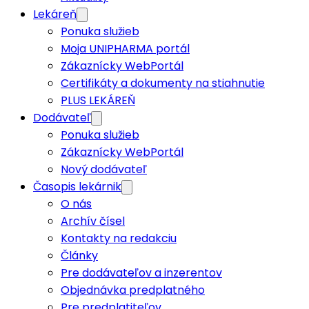
Lekáreň
Ponuka služieb
Moja UNIPHARMA portál
Zákaznícky WebPortál
Certifikáty a dokumenty na stiahnutie
PLUS LEKÁREŇ
Dodávateľ
Ponuka služieb
Zákaznícky WebPortál
Nový dodávateľ
Časopis lekárnik
O nás
Archív čísel
Kontakty na redakciu
Články
Pre dodávateľov a inzerentov
Objednávka predplatného
Pre predplatiteľov