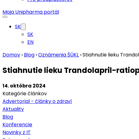
Moja Unipharma portál
SK
SK
EN
Domov
›
Blog
›
Oznámenia ŠÚKL
›
Stiahnutie lieku Trando
Stiahnutie lieku Trandolapril-ratio
14. októbra 2024
Kategórie článkov
Advertorial - články o zdraví
Aktuality
Blog
Konferencie
Novinky z IT