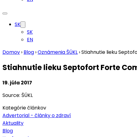
SK
SK
EN
Domov
›
Blog
›
Oznámenia ŠÚKL
›
Stiahnutie lieku Sept
Stiahnutie lieku Septofort Forte C
19. júla 2017
Source: ŠÚKL
Kategórie článkov
Advertorial - články o zdraví
Aktuality
Blog