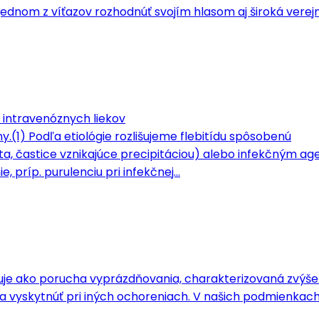
ednom z víťazov rozhodnúť svojím hlasom aj široká verejn
 intravenóznych liekov
ny.(1) Podľa etiológie rozlišujeme flebitídu spôsobenú
 častice vznikajúce precipitáciou) alebo infekčným age
e, príp. purulenciu pri infekčnej…
inuje ako porucha vyprázdňovania, charakterizovaná zvýš
sa vyskytnúť pri iných ochoreniach. V našich podmienkac