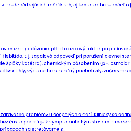
 v predchádzajúcich ročníkoch, aj tentoraz bude môcť o j
avenózne podávanie: pH ako rizikový faktor pri podávaní
 flebitída, t. j. zápalová odpoveď pri porušení cievnej ste
špičky katétra), chemickým pôsobením (pH, osmolarita,
itlivosť žily, výrazne hmatateľný priebeh žily, začervenani
 zdravotné problémy u dospelých a detí. Klinicky sa def
sa tiež často priraďuje k symptomatickým stavom a môže 
 prípadoch sa stretávame s…