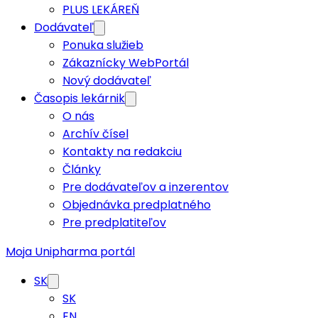
PLUS LEKÁREŇ
Dodávateľ
Ponuka služieb
Zákaznícky WebPortál
Nový dodávateľ
Časopis lekárnik
O nás
Archív čísel
Kontakty na redakciu
Články
Pre dodávateľov a inzerentov
Objednávka predplatného
Pre predplatiteľov
Moja Unipharma portál
SK
SK
EN