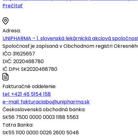
Prečítať
Adresa:
UNIPHARMA – 1. slovenská lekárnická akciová spoločnosť
Spoločnosť je zapísaná v Obchodnom registri Okresného s
IČO 31625657
DIČ: 2020468780
IČ DPH: SK2020468780
Fakturačné oddelenie:
tel:
+421 46 5154 158
e-mail:
fakturaciabo@unipharma.sk
Československá obchodná banka:
SK56 7500 0000 0003 1188 5563
Tatra Banka:
SK55 1100 0000 0026 2600 5048