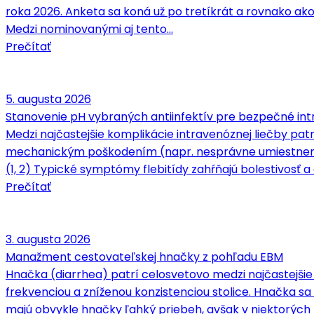
roka 2026. Anketa sa koná už po tretíkrát a rovnako ako
Medzi nominovanými aj tento…
Prečítať
5. augusta 2026
Stanovenie pH vybraných antiinfektív pre bezpečné intr
Medzi najčastejšie komplikácie intravenóznej liečby patrí
mechanickým poškodením (napr. nesprávne umiestnenie 
(1, 2) Typické symptómy flebitídy zahŕňajú bolestivosť a c
Prečítať
3. augusta 2026
Manažment cestovateľskej hnačky z pohľadu EBM
Hnačka (diarrhea) patrí celosvetovo medzi najčastejšie
frekvenciou a zníženou konzistenciou stolice. Hnačka 
majú obvykle hnačky ľahký priebeh, avšak v niektorých