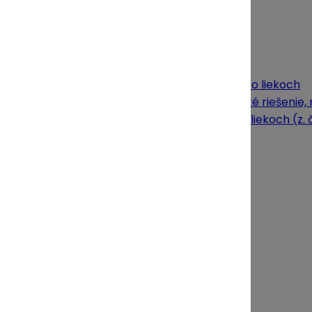
Zo života UNIPHARMY
Najnovšie články
7. augusta 2026
Výdaj liekov cez automaty z pohľadu zákona o liekoch
Automaty na lieky môžu pôsobiť ako praktické riešenie, 
úprava je však v tejto oblasti prísna. Zákon o liekoch (z.
regulované prostredie lekárne.…
Prečítať