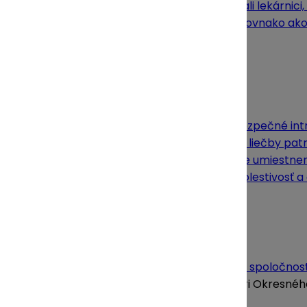
Až 37 farmaceutov a farmaceutiek nominovali lekárnici,
roka 2026. Anketa sa koná už po tretíkrát a rovnako ako
Medzi nominovanými aj tento…
Prečítať
5. augusta 2026
Stanovenie pH vybraných antiinfektív pre bezpečné intr
Medzi najčastejšie komplikácie intravenóznej liečby patrí
mechanickým poškodením (napr. nesprávne umiestnenie 
(1, 2) Typické symptómy flebitídy zahŕňajú bolestivosť a c
Prečítať
Adresa:
UNIPHARMA – 1. slovenská lekárnická akciová spoločnosť
Spoločnosť je zapísaná v Obchodnom registri Okresného s
IČO 31625657