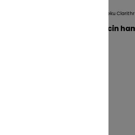
EN
Domov
›
Blog
›
Oznámenia ŠÚKL
›
Stiahnutie lieku Clarit
Stiahnutie lieku Clarithromycin ham
10. decembra 2025
Kategórie článkov
Advertorial - články o zdraví
Aktuality
Blog
Konferencie
Novinky z IT
Právne rady
Reportáže
Rozhovory - lekárnici
Rozhovory - osobnosti
Voľnočasové
Zdravotníctvo