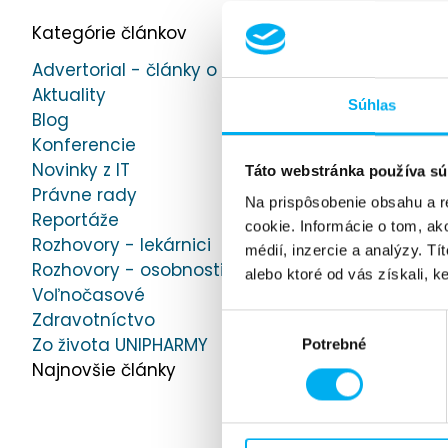
Kategórie článkov
Advertorial - články o zdraví
Aktuality
Súhlas
Blog
Konferencie
Novinky z IT
Táto webstránka používa sú
Právne rady
Na prispôsobenie obsahu a r
Reportáže
cookie. Informácie o tom, ak
Rozhovory - lekárnici
médií, inzercie a analýzy. Tí
Rozhovory - osobnosti
alebo ktoré od vás získali, ke
Voľnočasové
Zdravotníctvo
Výber
Zo života UNIPHARMY
Potrebné
súhlasu
Najnovšie články