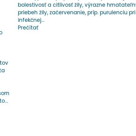
bolestivosť a citlivosť žily, výrazne hmatateľn
priebeh žily, začervenanie, príp. purulenciu pri
infekčnej…
Prečítať
o
i
átov
ta
asom
to…