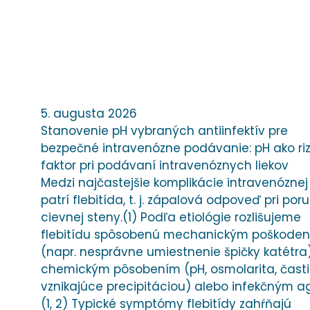
5. augusta 2026
Stanovenie pH vybraných antiinfektív pre
bezpečné intravenózne podávanie: pH ako riz
faktor pri podávaní intravenóznych liekov
Medzi najčastejšie komplikácie intravenóznej 
patrí flebitída, t. j. zápalová odpoveď pri por
cievnej steny.(1) Podľa etiológie rozlišujeme
flebitídu spôsobenú mechanickým poškode
(napr. nesprávne umiestnenie špičky katétra)
chemickým pôsobením (pH, osmolarita, čast
vznikajúce precipitáciou) alebo infekčným a
(1, 2) Typické symptómy flebitídy zahŕňajú