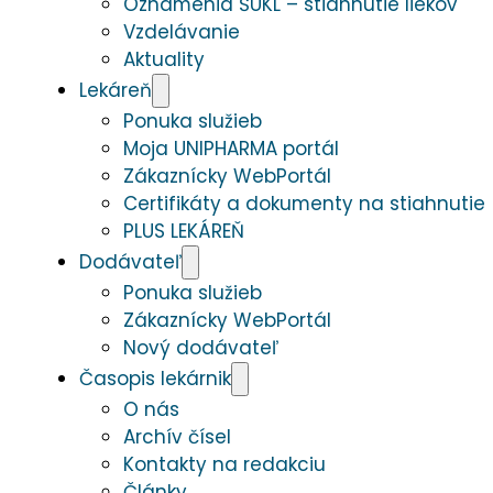
Oznámenia ŠUKL – stiahnutie liekov
Vzdelávanie
Aktuality
Lekáreň
Ponuka služieb
Moja UNIPHARMA portál
Zákaznícky WebPortál
Certifikáty a dokumenty na stiahnutie
PLUS LEKÁREŇ
Dodávateľ
Ponuka služieb
Zákaznícky WebPortál
Nový dodávateľ
Časopis lekárnik
O nás
Archív čísel
Kontakty na redakciu
Články