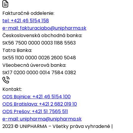
Fakturačné oddelenie:
tel:
+421 46 5154 158
e-mail:
fakturaciabo@unipharma.sk
Československá obchodná banka:
SK56 7500 0000 0003 1188 5563
Tatra Banka:
SK55 1100 0000 0026 2600 5048
Všeobecná úverová banka:
SK17 0200 0000 0014 7584 0382
Kontakt:
ODS Bojnice
: +421 46 5154 100
ODS Bratislava:
+421 2 682 019 10
ODS Prešov:
+421 51 7565 511
e-mail:
unipharma@unipharma.sk
2023 © UNIPHARMA – Všetky práva vyhradené |
Cookies