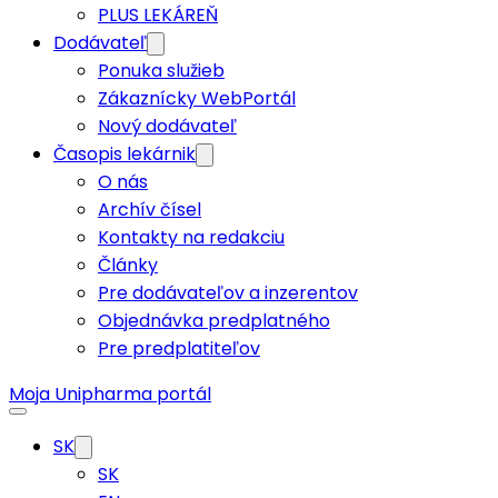
PLUS LEKÁREŇ
Dodávateľ
Ponuka služieb
Zákaznícky WebPortál
Nový dodávateľ
Časopis lekárnik
O nás
Archív čísel
Kontakty na redakciu
Články
Pre dodávateľov a inzerentov
Objednávka predplatného
Pre predplatiteľov
Moja Unipharma portál
SK
SK