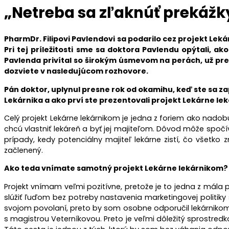
„Netreba sa zľaknúť prekážk
PharmDr. Filipovi Pavlendovi sa podarilo cez projekt Leká
Pri tej príležitosti sme sa doktora Pavlendu opýtali, 
Pavlenda privítal so širokým úsmevom na perách, už prez
dozviete v nasledujúcom rozhovore.
Pán doktor, uplynul presne rok od okamihu, keď ste sa zap
Lekárnika a ako prví ste prezentovali projekt Lekárne le
Celý projekt Lekárne lekárnikom je jedna z foriem ako nadobu
chcú vlastniť lekáreň a byť jej majiteľom. Dôvod môže spočí
prípady, kedy potenciálny majiteľ lekárne zistí, čo všetk
začlenený.
Ako teda vnímate samotný projekt Lekárne lekárnikom?
Projekt vnímam veľmi pozitívne, pretože je to jedna z mála pr
slúžiť ľuďom bez potreby nastavenia marketingovej politik
svojom povolaní, preto by som osobne odporučil lekárnikom 
s magistrou Veterníkovou. Preto je veľmi dôležitý sprostre