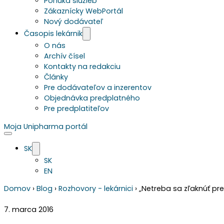
Ponuka služieb
Zákaznícky WebPortál
Nový dodávateľ
Časopis lekárnik
O nás
Archív čísel
Kontakty na redakciu
Články
Pre dodávateľov a inzerentov
Objednávka predplatného
Pre predplatiteľov
Moja Unipharma portál
SK
SK
EN
Domov
›
Blog
›
Rozhovory - lekárnici
›
„Netreba sa zľaknúť pr
7. marca 2016