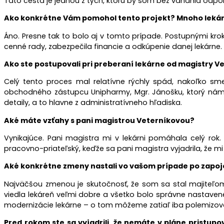
Táto cesta je jednou z tých, ktorú by som bez váhania odpor
Ako konkrétne Vám pomohol tento projekt? Mnoho lekárnik
Áno. Presne tak to bolo aj v tomto prípade. Postupnými krok
cenné rady, zabezpečila financie a odkúpenie danej lekárne.
Ako ste postupovali pri preberaní lekárne od magistry V
Celý tento proces mal relatívne rýchly spád, nakoľko sm
obchodného zástupcu Unipharmy, Mgr. Jánošku, ktorý nám vš
detaily, a to hlavne z administratívneho hľadiska.
Aké máte vzťahy s pani magistrou Veterníkovou?
Vynikajúce. Pani magistra mi v lekárni pomáhala celý rok
pracovno-priateľský, keďže sa pani magistra vyjadrila, že 
Aké konkrétne zmeny nastali vo vašom prípade po zapoj
Najväčšou zmenou je skutočnosť, že som sa stal majiteľom 
viedla lekáreň veľmi dobre a všetko bolo správne nastaven
modernizácie lekárne – o tom môžeme zatiaľ iba polemizov
Pred rokom ste sa vyjadrili, že nemáte v pláne pristu