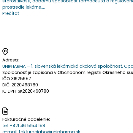
starostlivosti, odbornú spôsobilosť farmaceuta a regulovan
prostredie lekárne.…
Prečítať
Adresa:
UNIPHARMA – 1. slovenská lekárnická akciová spoločnosť, Opa
Spoločnosť je zapísaná v Obchodnom registri Okresného súdu 
IČO 31625657
DIČ: 2020468780
IČ DPH: SK2020468780
Fakturačné oddelenie:
tel:
+421 46 5154 158
e-mail:
fakturaciabo@unipharma.sk