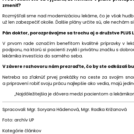
zmeniť?
Rozmýšľali sme nad modernizáciou lekárne, čo je však hudba
už len zabezpečiť okolie. Ďalšie plány určite sú, ale nechám si
Pán doktor, porozprávajme sa trochu aj o družstve PLUS 
V prvom rade označím benefitom kvalitné prípravky v leká
podporu, na ktorú si pacienti zvykli i privátnu značku s dobr
lekárnika investícia do samého seba.
V závere rozhovoru nám prezraďte, čo by ste odkázali bud
Netreba sa zľaknúť prvej prekážky na ceste za svojim sno
a pripravení robiť svoju prácu najlepšie ako vedia, majú jedi
„Najdôležitejšia je dôvera medzi pacientom a lekárnik
Spracovali: Mgr. Soryana Hádenová, Mgr. Radka Križanová
Foto: archív UP
Kategórie článkov