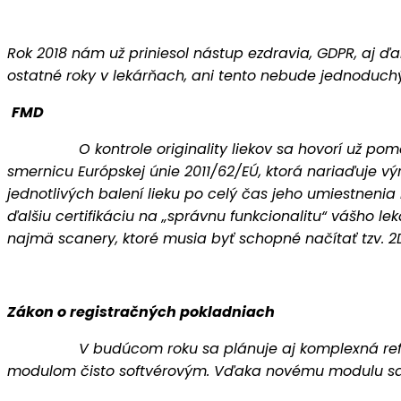
Rok 2018 nám už priniesol nástup ezdravia, GDPR, aj ďal
ostatné roky v lekárňach, ani tento nebude jednoduchý
FMD
O kontrole originality liekov sa hovorí už pomerne d
smernicu Európskej únie 2011/62/EÚ, ktorá nariaďuje v
jednotlivých balení lieku po celý čas jeho umiestnenia 
ďalšiu certifikáciu na „správnu funkcionalitu“ vášho le
najmä scanery, ktoré musia byť schopné načítať tzv. 
Zákon o registračných pokladniach
V budúcom roku sa plánuje aj komplexná reforma z
modulom čisto softvérovým. Vďaka novému modulu sa ú