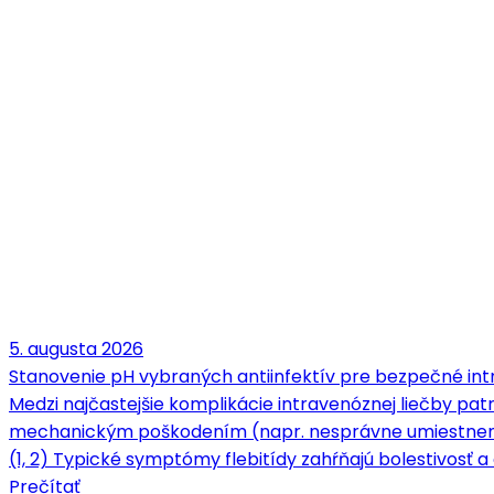
5. augusta 2026
Stanovenie pH vybraných antiinfektív pre bezpečné intr
Medzi najčastejšie komplikácie intravenóznej liečby patrí
mechanickým poškodením (napr. nesprávne umiestnenie 
(1, 2) Typické symptómy flebitídy zahŕňajú bolestivosť a c
Prečítať