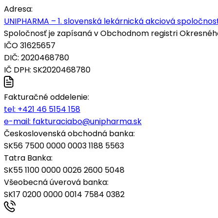
Adresa:
UNIPHARMA – 1. slovenská lekárnická akciová spoločnosť
Spoločnosť je zapísaná v Obchodnom registri Okresného s
IČO 31625657
DIČ: 2020468780
IČ DPH: SK2020468780
Fakturačné oddelenie:
tel:
+421 46 5154 158
e-mail:
fakturaciabo@unipharma.sk
Československá obchodná banka:
SK56 7500 0000 0003 1188 5563
Tatra Banka:
SK55 1100 0000 0026 2600 5048
Všeobecná úverová banka:
SK17 0200 0000 0014 7584 0382