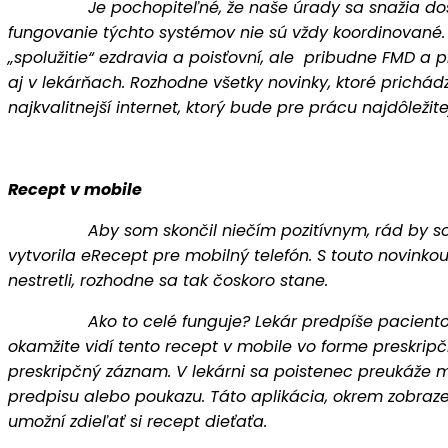
Je pochopiteľné, že naše úrady sa snažia dostať čo 
fungovanie týchto systémov nie sú vždy koordinované.
„spolužitie“ ezdravia a poisťovní, ale pribudne FMD a
aj v lekárňach. Rozhodne všetky novinky, ktoré prichá
najkvalitnejší internet, ktorý bude pre prácu najdôležite
Recept v mobile
Aby som skončil niečím pozitívnym, rád by som spom
vytvorila eRecept pre mobilný telefón. S touto novinkou
nestretli, rozhodne sa tak čoskoro stane.
Ako to celé funguje? Lekár predpíše pacientovi elek
okamžite vidí tento recept v mobile vo forme preskr
preskripčný záznam. V lekárni sa poistenec preukáže m
predpisu alebo poukazu. Táto aplikácia, okrem zobrazen
umožní zdieľať si recept dieťaťa.