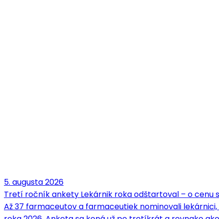
5. augusta 2026
Tretí ročník ankety Lekárnik roka odštartoval – o cenu
Až 37 farmaceutov a farmaceutiek nominovali lekárnici,
roka 2026. Anketa sa koná už po tretíkrát a rovnako ako