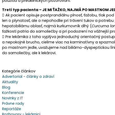
použitia a predklinických pozorovaní.
Tretí typ pacienta – JE MI ŤAŽKO, NAJMÄ PO MASTNOM JE
 Ak pacient opisuje postprandiálnu plnosť, ťažobu, tlak pod
len o plynatosť, ale o nepohodlie pri trávení tukov a potre
hepatobiliárnu oblasť, najmä kurkumovník dlhý (
Curcuma lo
ťažkosti patria do samoliečby a pri podozrení na vážnejší p
 Pre lekárnika z toho vyplýva jednoduchý orientačný postup.
a nepokojné brucho, cielime viac na karminatívny a spazmoly
po mastnom jedle, uvažujeme nad biliárno-dyspeptickou línio
do samoliečby, ale k lekárovi.
Kategórie článkov
Advertorial - články o zdraví
Aktuality
Blog
Konferencie
Novinky z IT
Právne rady
Reportáže
Rozhovory - lekárnici