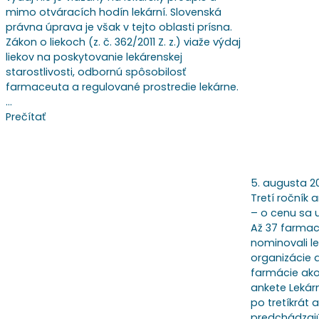
mimo otváracích hodín lekární. Slovenská
právna úprava je však v tejto oblasti prísna.
Zákon o liekoch (z. č. 362/2011 Z. z.) viaže výdaj
liekov na poskytovanie lekárenskej
starostlivosti, odbornú spôsobilosť
farmaceuta a regulované prostredie lekárne.
…
Prečítať
5. augusta 2
Tretí ročník 
– o cenu sa
Až 37 farma
nominovali le
organizácie 
farmácie ako
ankete Lekár
po tretíkrát 
predchádzajú