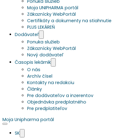
Ponuka služieb
Moja UNIPHARMA portál
Zákaznícky WebPortál
Certifikáty a dokumenty na stiahnutie
PLUS LEKÁREŇ
Dodávateľ
Ponuka služieb
Zákaznícky WebPortál
Nový dodávateľ
Časopis lekárnik
O nás
Archív čísel
Kontakty na redakciu
Články
Pre dodávateľov a inzerentov
Objednávka predplatného
Pre predplatiteľov
Moja Unipharma portál
SK