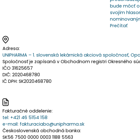
bude môcť o 
svojím hlasom
nominovaným
Prečítať
Adresa:
UNIPHARMA – 1. slovenská lekárnická akciová spoločnosť, Opa
Spoločnosť je zapísaná v Obchodnom registri Okresného súdu 
IČO 31625657
DIČ: 2020468780
IČ DPH: SK2020468780
Fakturačné oddelenie:
tel:
+421 46 5154 158
e-mail:
fakturaciabo@unipharma.sk
Československá obchodná banka:
SK56 7500 0000 0003 1188 5563