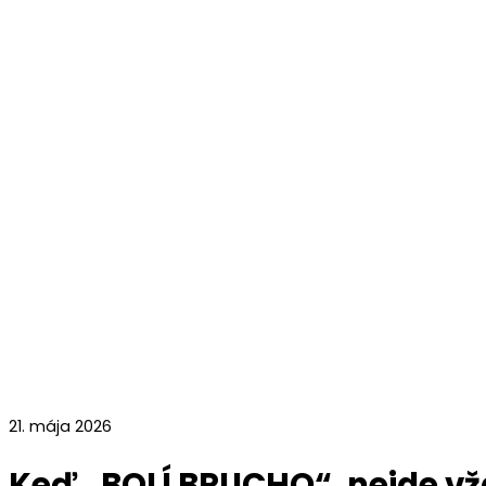
21. mája 2026
Keď „BOLÍ BRUCHO“, nejde vžd