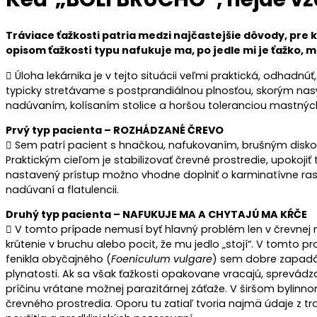
Tráviace ťažkosti patria medzi najčastejšie dôvody, pre 
opisom ťažkostí typu nafukuje ma, po jedle mi je ťažko, m
 Úloha lekárnika je v tejto situácii veľmi praktická, odhadnú
typicky stretávame s postprandiálnou plnosťou, skorým nasýte
nadúvaním, kolísaním stolice a horšou toleranciou mastných 
Prvý typ pacienta – ROZHÁDZANÉ ČREVO
 Sem patrí pacient s hnačkou, nafukovaním, brušným disko
Praktickým cieľom je stabilizovať črevné prostredie, upokojiť
nastavený prístup možno vhodne doplniť o karminatívne ras
nadúvaní a flatulencii.
Druhý typ pacienta – NAFUKUJE MA A CHYTAJÚ MA KŔČE
 V tomto prípade nemusí byť hlavný problém len v črevnej n
krútenie v bruchu alebo pocit, že mu jedlo „stojí“. V tomto
fenikla obyčajného (
Foeniculum vulgare
) sem dobre zapadá 
plynatosti. Ak sa však ťažkosti opakovane vracajú, sprevádza 
príčinu vrátane možnej parazitárnej záťaže. V širšom bylin
črevného prostredia. Oporu tu zatiaľ tvoria najmä údaje z t