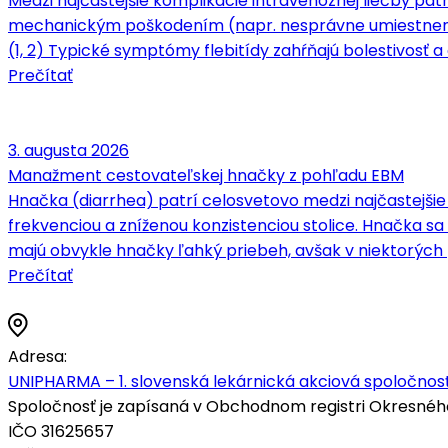
Medzi najčastejšie komplikácie intravenóznej liečby patrí
mechanickým poškodením (napr. nesprávne umiestnenie 
(1, 2) Typické symptómy flebitídy zahŕňajú bolestivosť a c
Prečítať
3. augusta 2026
Manažment cestovateľskej hnačky z pohľadu EBM
Hnačka (diarrhea) patrí celosvetovo medzi najčastejšie
frekvenciou a zníženou konzistenciou stolice. Hnačka 
majú obvykle hnačky ľahký priebeh, avšak v niektorých
Prečítať
Adresa:
UNIPHARMA – 1. slovenská lekárnická akciová spoločnosť
Spoločnosť je zapísaná v Obchodnom registri Okresného s
IČO 31625657