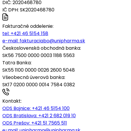
DIČ: 2020468780
IČ DPH: SK2020468780
Fakturačné oddelenie:
tel:
+421 46 5154 158
e-mail:
fakturaciabo@unipharma.sk
Československá obchodná banka:
SK56 7500 0000 0003 1188 5563
Tatra Banka:
SK55 1100 0000 0026 2600 5048
Všeobecná úverová banka:
SK17 0200 0000 0014 7584 0382
Kontakt:
ODS Bojnice
: +421 46 5154 100
ODS Bratislava:
+421 2 682 019 10
ODS Prešov:
+421 51 7565 511
e-mail:
unipharma@unipharma.sk