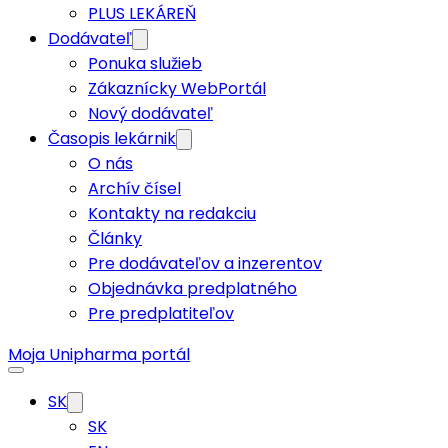
PLUS LEKÁREŇ
Dodávateľ
Ponuka služieb
Zákaznícky WebPortál
Nový dodávateľ
Časopis lekárnik
O nás
Archív čísel
Kontakty na redakciu
Články
Pre dodávateľov a inzerentov
Objednávka predplatného
Pre predplatiteľov
Moja Unipharma portál
SK
SK