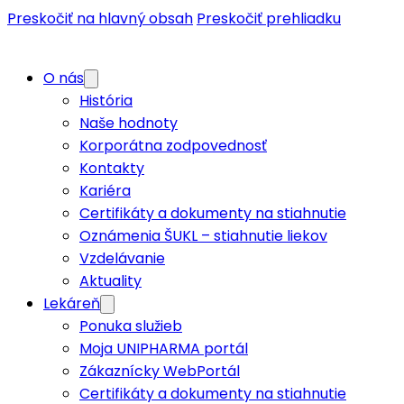
Preskočiť na hlavný obsah
Preskočiť prehliadku
O nás
História
Naše hodnoty
Korporátna zodpovednosť
Kontakty
Kariéra
Certifikáty a dokumenty na stiahnutie
Oznámenia ŠUKL – stiahnutie liekov
Vzdelávanie
Aktuality
Lekáreň
Ponuka služieb
Moja UNIPHARMA portál
Zákaznícky WebPortál
Certifikáty a dokumenty na stiahnutie