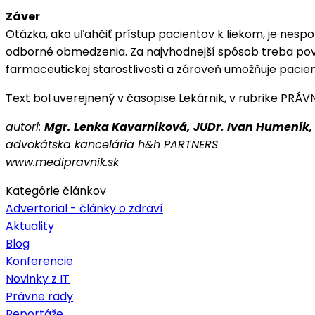
Záver
Otázka, ako uľahčiť prístup pacientov k liekom, je nesp
odborné obmedzenia. Za najvhodnejší spôsob treba pova
farmaceutickej starostlivosti a zároveň umožňuje pacie
Text bol uverejnený v časopise Lekárnik, v rubrike PRÁV
autori:
Mgr. Lenka Kavarniková, JUDr. Ivan Humeník,
advokátska kancelária h&h PARTNERS
www.medipravnik.sk
Kategórie článkov
Advertorial - články o zdraví
Aktuality
Blog
Konferencie
Novinky z IT
Právne rady
Reportáže