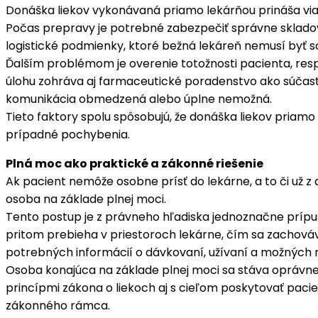
Donáška liekov vykonávaná priamo lekárňou prináša via
Počas prepravy je potrebné zabezpečiť správne skladova
logistické podmienky, ktoré bežná lekáreň nemusí byť 
Ďalším problémom je overenie totožnosti pacienta, resp
úlohu zohráva aj farmaceutické poradenstvo ako súčasť o
komunikácia obmedzená alebo úplne nemožná.
Tieto faktory spolu spôsobujú, že donáška liekov priamo 
prípadné pochybenia.
Plná moc ako praktické a zákonné riešenie
Ak pacient nemôže osobne prísť do lekárne, a to či už 
osoba na základe plnej moci.
Tento postup je z právneho hľadiska jednoznačne prípust
pritom prebieha v priestoroch lekárne, čím sa zachov
potrebných informácií o dávkovaní, užívaní a možných 
Osoba konajúca na základe plnej moci sa stáva oprávn
princípmi zákona o liekoch aj s cieľom poskytovať paci
zákonného rámca.