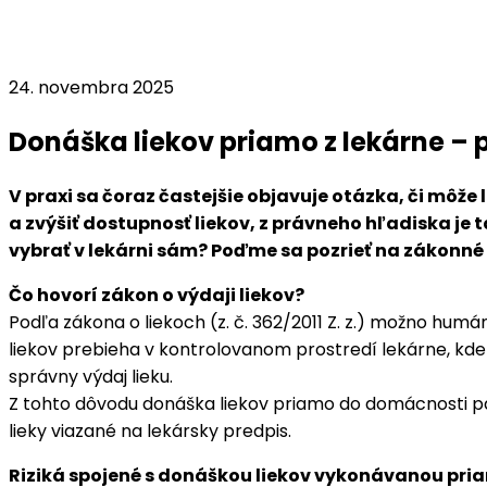
24. novembra 2025
Donáška liekov priamo z lekárne – 
V praxi sa čoraz častejšie objavuje otázka, či mô
a zvýšiť dostupnosť liekov, z právneho hľadiska je 
vybrať v lekárni sám? Poďme sa pozrieť na zákonné
Čo hovorí zákon o výdaji liekov?
Podľa zákona o liekoch (z. č. 362/2011 Z. z.) možno hu
liekov prebieha v kontrolovanom prostredí lekárne, kd
správny výdaj lieku.
Z tohto dôvodu donáška liekov priamo do domácnosti pac
lieky viazané na lekársky predpis.
Riziká spojené s donáškou liekov vykonávanou pri