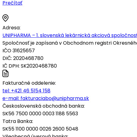
Prečítať
Adresa:
UNIPHARMA – 1. slovenská lekárnická akciová spoločnosť
Spoločnosť je zapísaná v Obchodnom registri Okresného s
IČO 31625657
DIČ: 2020468780
IČ DPH: SK2020468780
Fakturačné oddelenie:
tel:
+421 46 5154 158
e-mail:
fakturaciabo@unipharma.sk
Československá obchodná banka:
SK56 7500 0000 0003 1188 5563
Tatra Banka:
SK55 1100 0000 0026 2600 5048
Všeobecná úverová banka: