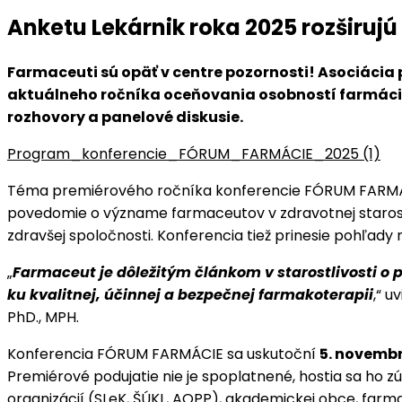
Anketu Lekárnik roka 2025 rozširu
Farmaceuti sú opäť v centre pozornosti! Asociácia 
aktuálneho ročníka oceňovania osobností farmáci
rozhovory a panelové diskusie.
Program_konferencie_FÓRUM_FARMÁCIE_2025 (1)
Téma premiérového ročníka konferencie FÓRUM FARM
povedomie o význame farmaceutov v zdravotnej starostli
zdravšej spoločnosti. Konferencia tiež prinesie pohľady
„
Farmaceut je dôležitým článkom v starostlivosti o
ku kvalitnej, účinnej a bezpečnej farmakoterapii
,“ 
PhD., MPH.
Konferencia FÓRUM FARMÁCIE sa uskutoční
5. novemb
Premiérové podujatie nie je spoplatnené, hostia sa ho
organizácií (SLeK, ŠÚKL, AOPP), akademickej obce, farma