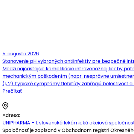
5. augusta 2026
Stanovenie pH vybraných antiinfektív pre bezpečné intr
Medzi najčastejšie komplikácie intravenóznej liečby patrí
mechanickým poškodením (napr. nesprávne umiestnenie 
(1, 2) Typické symptómy flebitídy zahŕňajú bolestivosť a c
Prečítať
Adresa:
UNIPHARMA – 1. slovenská lekárnická akciová spoločnosť
Spoločnosť je zapísaná v Obchodnom registri Okresného s