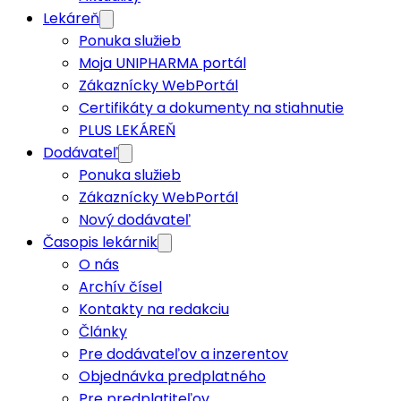
Lekáreň
Ponuka služieb
Moja UNIPHARMA portál
Zákaznícky WebPortál
Certifikáty a dokumenty na stiahnutie
PLUS LEKÁREŇ
Dodávateľ
Ponuka služieb
Zákaznícky WebPortál
Nový dodávateľ
Časopis lekárnik
O nás
Archív čísel
Kontakty na redakciu
Články
Pre dodávateľov a inzerentov
Objednávka predplatného
Pre predplatiteľov