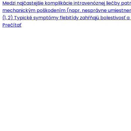
Medzi najčastejšie komplikácie intravenóznej liečby patrí
mechanickým poškodením (napr. nesprávne umiestnenie 
(1, 2) Typické symptómy flebitídy zahŕňajú bolestivosť a c
Prečítať