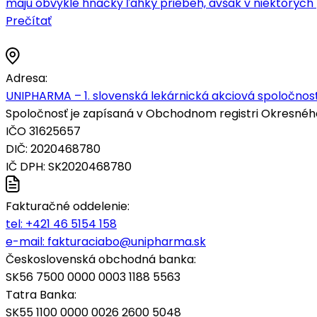
majú obvykle hnačky ľahký priebeh, avšak v niektorých
Prečítať
Adresa:
UNIPHARMA – 1. slovenská lekárnická akciová spoločnosť
Spoločnosť je zapísaná v Obchodnom registri Okresného s
IČO 31625657
DIČ: 2020468780
IČ DPH: SK2020468780
Fakturačné oddelenie:
tel:
+421 46 5154 158
e-mail:
fakturaciabo@unipharma.sk
Československá obchodná banka:
SK56 7500 0000 0003 1188 5563
Tatra Banka:
SK55 1100 0000 0026 2600 5048