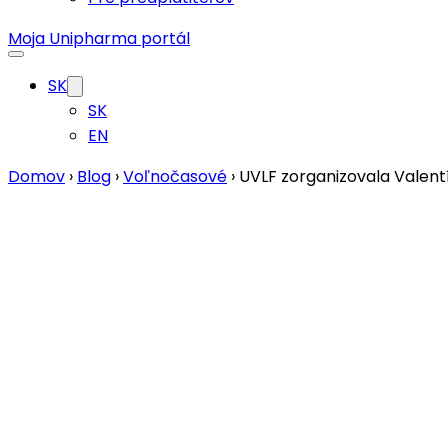
Moja Unipharma portál
SK
SK
EN
Domov
›
Blog
›
Voľnočasové
›
UVLF zorganizovala Valent