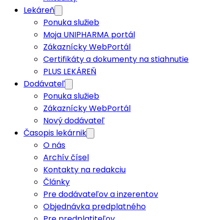
Lekáreň
Ponuka služieb
Moja UNIPHARMA portál
Zákaznícky WebPortál
Certifikáty a dokumenty na stiahnutie
PLUS LEKÁREŇ
Dodávateľ
Ponuka služieb
Zákaznícky WebPortál
Nový dodávateľ
Časopis lekárnik
O nás
Archív čísel
Kontakty na redakciu
Články
Pre dodávateľov a inzerentov
Objednávka predplatného
Pre predplatiteľov