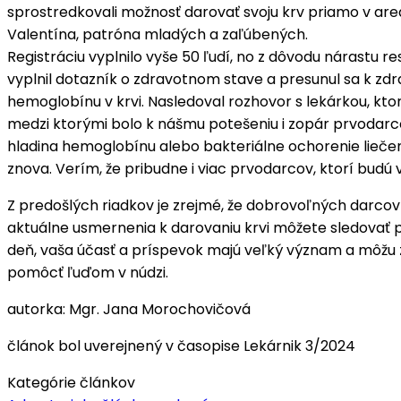
sprostredkovali možnosť darovať svoju krv priamo v areá
Valentína, patróna mladých a zaľúbených.
Registráciu vyplnilo vyše 50 ľudí, no z dôvodu nárastu 
vyplnil dotazník o zdravotnom stave a presunul sa k zdrav
hemoglobínu v krvi. Nasledoval rozhovor s lekárkou, kt
medzi ktorými bolo k nášmu potešeniu i zopár prvodarcov
hladina hemoglobínu alebo bakteriálne ochorenie lieče
znova. Verím, že pribudne i viac prvodarcov, ktorí budú 
Z predošlých riadkov je zrejmé, že dobrovoľných darcov kr
aktuálne usmernenia k darovaniu krvi môžete sledovať 
deň, vaša účasť a príspevok majú veľký význam a môžu 
pomôcť ľuďom v núdzi.
autorka: Mgr. Jana Morochovičová
článok bol uverejnený v časopise Lekárnik 3/2024
Kategórie článkov