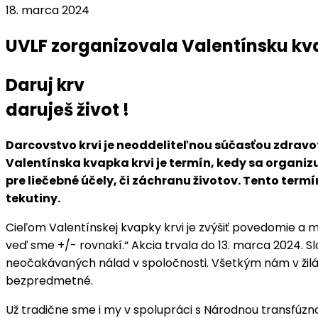
18. marca 2024
UVLF zorganizovala Valentínsku kv
Daruj krv
daruješ život !
Darcovstvo krvi je neoddeliteľnou súčasťou zdravotn
Valentínska kvapka krvi je termín, kedy sa organiz
pre liečebné účely, či záchranu životov. Tento ter
tekutiny.
Cieľom Valentínskej kvapky krvi je zvýšiť povedomie a 
veď sme +/- rovnakí.“ Akcia trvala do 13. marca 2024. 
neočakávaných nálad v spoločnosti. Všetkým nám v žilách
bezpredmetné.
Už tradične sme i my v spolupráci s Národnou transfúzn