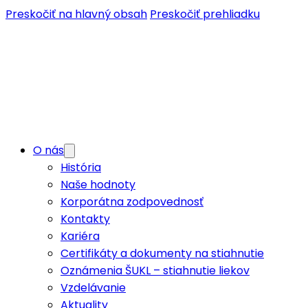
Preskočiť na hlavný obsah
Preskočiť prehliadku
O nás
História
Naše hodnoty
Korporátna zodpovednosť
Kontakty
Kariéra
Certifikáty a dokumenty na stiahnutie
Oznámenia ŠUKL – stiahnutie liekov
Vzdelávanie
Aktuality
Lekáreň
Ponuka služieb
Moja UNIPHARMA portál
Zákaznícky WebPortál
Certifikáty a dokumenty na stiahnutie