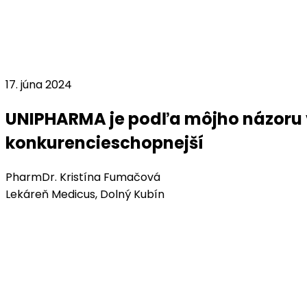
5. augusta 2026
Stanovenie pH vybraných antiinfektív pre bezpečné intr
Medzi najčastejšie komplikácie intravenóznej liečby patrí
mechanickým poškodením (napr. nesprávne umiestnenie 
(1, 2) Typické symptómy flebitídy zahŕňajú bolestivosť a c
Prečítať