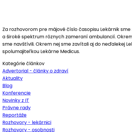
Adresa:
UNIPHARMA – 1. slovenská lekárnická akciová spoločnosť
Spoločnosť je zapísaná v Obchodnom registri Okresného s
IČO 31625657
DIČ: 2020468780
IČ DPH: SK2020468780
Fakturačné oddelenie:
tel:
+421 46 5154 158
e-mail:
fakturaciabo@unipharma.sk
Československá obchodná banka:
SK56 7500 0000 0003 1188 5563
Tatra Banka:
SK55 1100 0000 0026 2600 5048
Všeobecná úverová banka:
SK17 0200 0000 0014 7584 0382