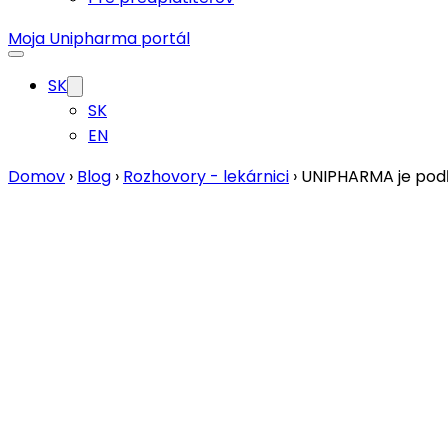
EN
Domov
›
Blog
›
Rozhovory - lekárnici
›
UNIPHARMA je podľ
17. júna 2024
UNIPHARMA je podľa môjho názoru 
konkurencieschopnejší
PharmDr. Kristína Fumačová
Lekáreň Medicus, Dolný Kubín