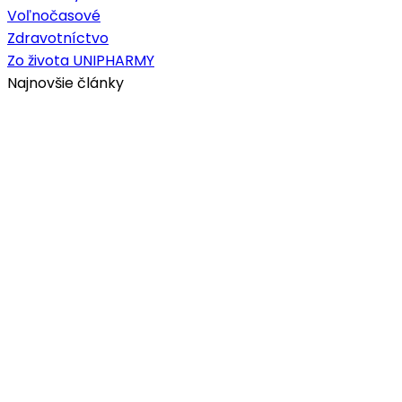
Kontakt:
ODS Bojnice
: +421 46 5154 100
ODS Bratislava:
+421 2 682 019 10
ODS Prešov:
+421 51 7565 511
e-mail:
unipharma@unipharma.sk
2023 © UNIPHARMA – Všetky práva vyhradené |
Cookies