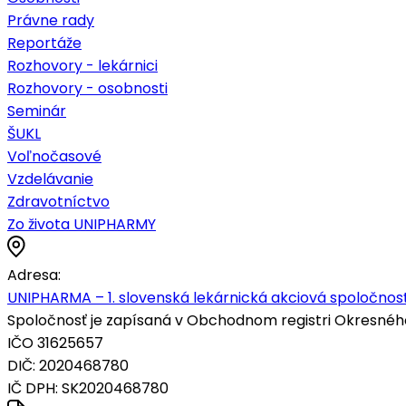
Právne rady
Reportáže
Rozhovory - lekárnici
Rozhovory - osobnosti
Seminár
ŠUKL
Voľnočasové
Vzdelávanie
Zdravotníctvo
Zo života UNIPHARMY
Adresa:
UNIPHARMA – 1. slovenská lekárnická akciová spoločnosť
Spoločnosť je zapísaná v Obchodnom registri Okresného s
IČO 31625657
DIČ: 2020468780
IČ DPH: SK2020468780