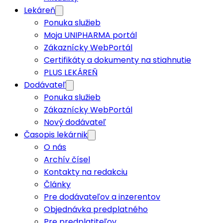
Lekáreň
Ponuka služieb
Moja UNIPHARMA portál
Zákaznícky WebPortál
Certifikáty a dokumenty na stiahnutie
PLUS LEKÁREŇ
Dodávateľ
Ponuka služieb
Zákaznícky WebPortál
Nový dodávateľ
Časopis lekárnik
O nás
Archív čísel
Kontakty na redakciu
Články
Pre dodávateľov a inzerentov
Objednávka predplatného
Pre predplatiteľov