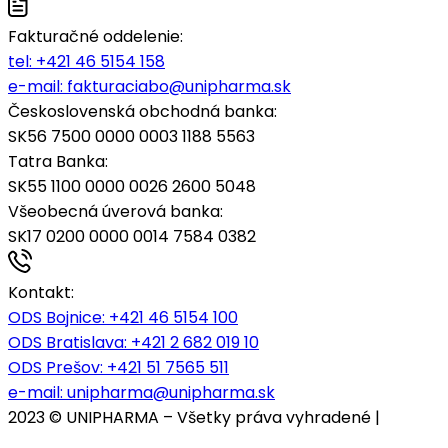
Fakturačné oddelenie:
tel:
+421 46 5154 158
e-mail:
fakturaciabo@unipharma.sk
Československá obchodná banka:
SK56 7500 0000 0003 1188 5563
Tatra Banka:
SK55 1100 0000 0026 2600 5048
Všeobecná úverová banka:
SK17 0200 0000 0014 7584 0382
Kontakt:
ODS Bojnice
: +421 46 5154 100
ODS Bratislava:
+421 2 682 019 10
ODS Prešov:
+421 51 7565 511
e-mail:
unipharma@unipharma.sk
2023 © UNIPHARMA – Všetky práva vyhradené |
Cookies