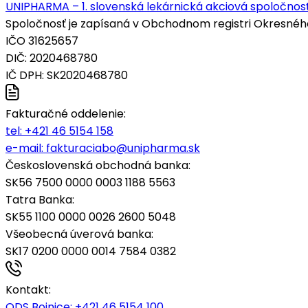
UNIPHARMA – 1. slovenská lekárnická akciová spoločnosť
Spoločnosť je zapísaná v Obchodnom registri Okresného s
IČO 31625657
DIČ: 2020468780
IČ DPH: SK2020468780
Fakturačné oddelenie:
tel:
+421 46 5154 158
e-mail:
fakturaciabo@unipharma.sk
Československá obchodná banka:
SK56 7500 0000 0003 1188 5563
Tatra Banka:
SK55 1100 0000 0026 2600 5048
Všeobecná úverová banka:
SK17 0200 0000 0014 7584 0382
Kontakt:
ODS Bojnice
: +421 46 5154 100