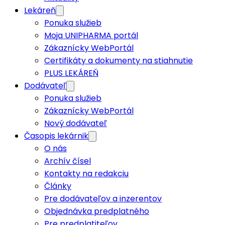
Lekáreň
Ponuka služieb
Moja UNIPHARMA portál
Zákaznícky WebPortál
Certifikáty a dokumenty na stiahnutie
PLUS LEKÁREŇ
Dodávateľ
Ponuka služieb
Zákaznícky WebPortál
Nový dodávateľ
Časopis lekárnik
O nás
Archív čísel
Kontakty na redakciu
Články
Pre dodávateľov a inzerentov
Objednávka predplatného
Pre predplatiteľov