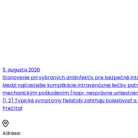
5. augusta 2026
Stanovenie pH vybraných antiinfektív pre bezpečné intr
Medzi najčastejšie komplikácie intravenóznej liečby patrí
mechanickým poškodením (napr. nesprávne umiestnenie 
(1, 2) Typické symptómy flebitídy zahŕňajú bolestivosť a c
Prečítať
Adresa: