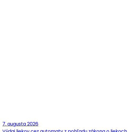
7. augusta 2026
Výdaj liekov cez automaty z pohľadu zákona o liekoch