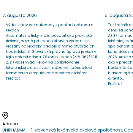
7. augusta 2026
5. augusta 2
Výdaj liekov cez automaty z pohľadu zákona o
Tretí ročník a
liekoch
cenu sa uch
Automaty na lieky môžu pôsobiť ako praktické
Až 37 farmac
riešenie, najmä pri liekoch, ktorých výdaj nie je
lekárnici, lek
viazaný na lekársky predpis a mimo otváracích
spoločnosti 
hodín lekární. Slovenská právna úprava je však v
kandidátov n
tejto oblasti prísna. Zákon o liekoch (z. č. 362/2011
2026. Anketa 
Z. z.) viaže výdaj liekov na poskytovanie
ako v predchá
lekárenskej starostlivosti, odbornú spôsobilosť
bude môcť o 
farmaceuta a regulované prostredie lekárne.…
hlasom aj ši
Prečítať
aj tento…
Prečítať
Adresa:
UNIPHARMA – 1. slovenská lekárnická akciová spoločnosť, Opa