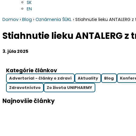
SK
EN
Domov
›
Blog
›
Oznámenia ŠÚKL
›
Stiahnutie lieku ANTALERG z 
Stiahnutie lieku ANTALERG z 
3. júla 2025
Kategórie článkov
Advertorial - články o zdraví
Aktuality
Blog
Konfer
Zdravotníctvo
Zo života UNIPHARMY
Najnovšie články