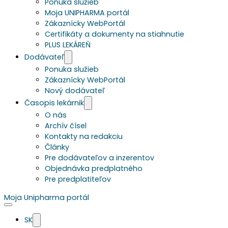
Ponuka služieb
Moja UNIPHARMA portál
Zákaznícky WebPortál
Certifikáty a dokumenty na stiahnutie
PLUS LEKÁREŇ
Dodávateľ
Ponuka služieb
Zákaznícky WebPortál
Nový dodávateľ
Časopis lekárnik
O nás
Archív čísel
Kontakty na redakciu
Články
Pre dodávateľov a inzerentov
Objednávka predplatného
Pre predplatiteľov
Moja Unipharma portál
SK