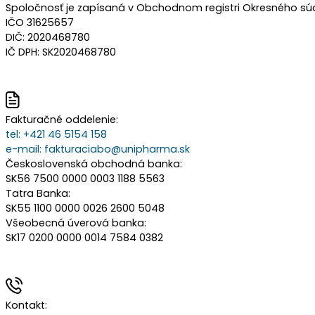
Spoločnosť je zapísaná v Obchodnom registri Okresného súdu 
IČO 31625657
DIČ: 2020468780
IČ DPH: SK2020468780
Fakturačné oddelenie:
tel:
+421 46 5154 158
e-mail:
fakturaciabo@unipharma.sk
Československá obchodná banka:
SK56 7500 0000 0003 1188 5563
Tatra Banka:
SK55 1100 0000 0026 2600 5048
Všeobecná úverová banka:
SK17 0200 0000 0014 7584 0382
Kontakt: