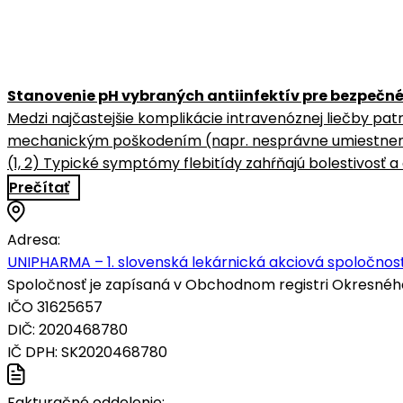
Stanovenie pH vybraných antiinfektív pre bezpečné
Medzi najčastejšie komplikácie intravenóznej liečby patrí
mechanickým poškodením (napr. nesprávne umiestnenie 
(1, 2) Typické symptómy flebitídy zahŕňajú bolestivosť a c
Prečítať
Adresa:
UNIPHARMA – 1. slovenská lekárnická akciová spoločnosť
Spoločnosť je zapísaná v Obchodnom registri Okresného s
IČO 31625657
DIČ: 2020468780
IČ DPH: SK2020468780
Fakturačné oddelenie: