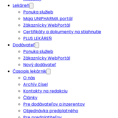
Lekáreň
Ponuka služieb
Moja UNIPHARMA portál
Zákaznícky WebPortál
Certifikáty a dokumenty na stiahnutie
PLUS LEKÁREŇ
Dodávateľ
Ponuka služieb
Zákaznícky WebPortál
Nový dodávateľ
Časopis lekárnik
O nás
Archív čísel
Kontakty na redakciu
Články
Pre dodávateľov a inzerentov
Objednávka predplatného
Pre predplatiteľov