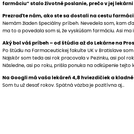
farmáciu“ stalo životné poslanie, prečo v jej lekárn
Prezraďte nám, ako ste sa dostali na cestu farmáci
Nemám žiaden špeciálny príbeh. Nevedela som, kam ďale
ma to a povedala som si, že vyskúšam farmáciu. Asi ma 
Aký bol váš príbeh – od štúdia až do Lekárne na Pr
Po štúdiu na Farmaceutickej fakulte UK v Bratislave som
Najskôr som teda asi rok pracovala v Pezinku, asi pol ro
Následne, asi po roku, prišla ponuka na odkúpenie tejto 
Na Googli má vaša lekáreň 4,8 hviezdičiek a kladn
Som tu už desať rokov. Spätná väzba je pozitívna aj…