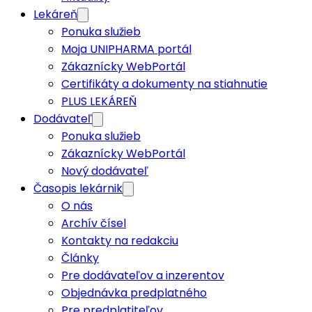
Lekáreň
Ponuka služieb
Moja UNIPHARMA portál
Zákaznícky WebPortál
Certifikáty a dokumenty na stiahnutie
PLUS LEKÁREŇ
Dodávateľ
Ponuka služieb
Zákaznícky WebPortál
Nový dodávateľ
Časopis lekárnik
O nás
Archív čísel
Kontakty na redakciu
Články
Pre dodávateľov a inzerentov
Objednávka predplatného
Pre predplatiteľov