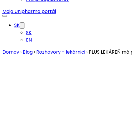
Moja Unipharma portál
SK
SK
EN
Domov
›
Blog
›
Rozhovory - lekárnici
›
PLUS LEKÁREŇ má p