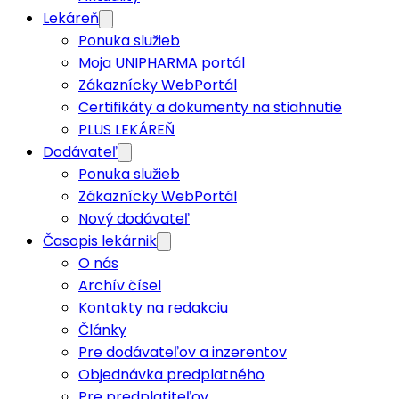
Lekáreň
Ponuka služieb
Moja UNIPHARMA portál
Zákaznícky WebPortál
Certifikáty a dokumenty na stiahnutie
PLUS LEKÁREŇ
Dodávateľ
Ponuka služieb
Zákaznícky WebPortál
Nový dodávateľ
Časopis lekárnik
O nás
Archív čísel
Kontakty na redakciu
Články
Pre dodávateľov a inzerentov
Objednávka predplatného
Pre predplatiteľov