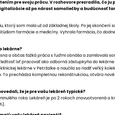
ím pre svoju prácu. V rozhovore prezradila, čo ju pr
italizácie až po nárast samoliečby a budúcnosť far
iu, ktorý som mala už od základnej školy. Po jej skončení
i štúdiom farmácie a medicíny. Vyhrala farmácia, čo d
o lekárne?
rásna a občas ťažká práca s ľuďmi obnáša a zamilovala som
ežitosť ísť pracovať ako odborná zástupkyňa do lekárne
oliklinickej lekárne v Petržalke a naučila sa riadiť veľký
lke. To prechádza kompletnou rekonštrukciou, otvára nov
vedali, že je pre vašu lekáreň typické?
minulého roka. Lekáreň je po 2 rokoch znovuotvorená a kr
h).
ímajú vašu lekáreň pacienti?