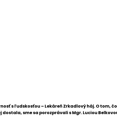
nosť s ľudskosťou – Lekáreň Zrkadlový háj. O tom, čo
j dostala, sme sa porozprávali s Mgr. Luciou Belkovo