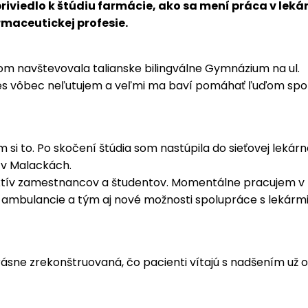
iviedlo k štúdiu farmácie, ako sa mení práca v lekár
maceutickej profesie.
 som navštevovala talianske bilingválne Gymnázium na ul.
odnes vôbec neľutujem a veľmi ma baví pomáhať ľuďom sp
 si to. Po skočení štúdia som nastúpila do sieťovej lekár
 v Malackách.
 kolektív zamestnancov a študentov. Momentálne pracujem v
é ambulancie a tým aj nové možnosti spolupráce s lekárm
ásne zrekonštruovaná, čo pacienti vítajú s nadšením už 