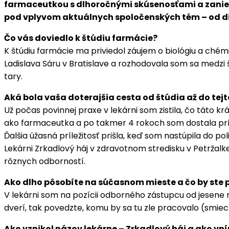
farmaceutkou s dlhoročnými skúsenosťami a zanieten
pod vplyvom aktuálnych spoločenských tém – od dig
Čo vás doviedlo k štúdiu farmácie?
K štúdiu farmácie ma priviedol záujem o biológiu a chém
Ladislava Sáru v Bratislave a rozhodovala som sa medz
tary.
Aká bola vaša doterajšia cesta od štúdia až do tejt
Už počas povinnej praxe v lekárni som zistila, čo táto k
ako farmaceutka a po takmer 4 rokoch som dostala príl
Ďalšia úžasná príležitosť prišla, keď som nastúpila do p
Lekárni Zrkadlový háj v zdravotnom stredisku v Petrža
rôznych odborností.
Ako dlho pôsobíte na súčasnom mieste a čo by ste po
V lekárni som na pozícii odborného zástupcu od jesene 
dverí, tak povedzte, komu by sa tu zle pracovalo (smiec
Ako vznikol názov lekárne – Zrkadlový háj a ako vn