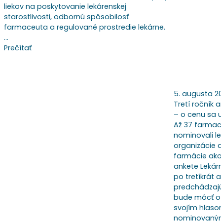
liekov na poskytovanie lekárenskej
starostlivosti, odbornú spôsobilosť
farmaceuta a regulované prostredie lekárne.
…
Prečítať
5. augusta 2
Tretí ročník 
– o cenu sa
Až 37 farma
nominovali le
organizácie 
farmácie ako
ankete Lekár
po tretíkrát 
predchádzajú
bude môcť o 
svojím hlasom
nominovaným