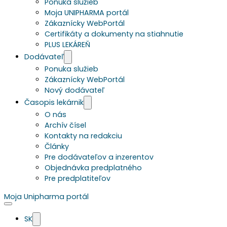
Ponuka služieb
Moja UNIPHARMA portál
Zákaznícky WebPortál
Certifikáty a dokumenty na stiahnutie
PLUS LEKÁREŇ
Dodávateľ
Ponuka služieb
Zákaznícky WebPortál
Nový dodávateľ
Časopis lekárnik
O nás
Archív čísel
Kontakty na redakciu
Články
Pre dodávateľov a inzerentov
Objednávka predplatného
Pre predplatiteľov
Moja Unipharma portál
SK