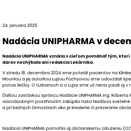
24. januára 2025
Nadácia UNIPHARMA v decem
Nadácia UNIPHARMA vznikla s cieľom pomáhať tým, ktorí t
darov nechýbala ani redakcia Lekárnika.
V stredu 18. decembra 2024 sme potešili pacientov na Klini
Moonlou a jej autorkou Lujzou Púchyovou sme odovzdali špe
počas liečby. O turbanoch a o Lujze sme už neraz písali aj 
Ďalšou zastávkou správcu Nadácie UNIPHARMA Ing. Róberta Ro
viacnásobným postihnutím zakúpila naša Nadácia svetelné 
a pri bežných činnostiach ako je kreslenie či prezeranie obrá
Nadácia UNIPHARMA pomohla aj občianskemu združeniu (OZ) Ro