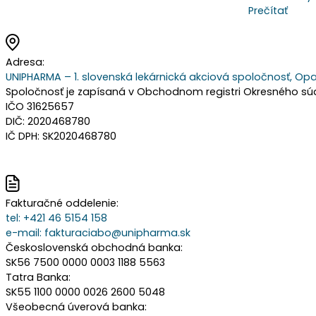
Prečítať
Adresa:
UNIPHARMA – 1. slovenská lekárnická akciová spoločnosť, Opa
Spoločnosť je zapísaná v Obchodnom registri Okresného súdu 
IČO 31625657
DIČ: 2020468780
IČ DPH: SK2020468780
Fakturačné oddelenie:
tel:
+421 46 5154 158
e-mail:
fakturaciabo@unipharma.sk
Československá obchodná banka:
SK56 7500 0000 0003 1188 5563
Tatra Banka:
SK55 1100 0000 0026 2600 5048
Všeobecná úverová banka: