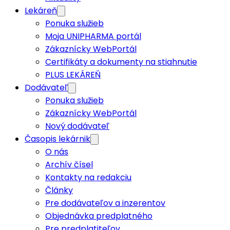
Lekáreň
Ponuka služieb
Moja UNIPHARMA portál
Zákaznícky WebPortál
Certifikáty a dokumenty na stiahnutie
PLUS LEKÁREŇ
Dodávateľ
Ponuka služieb
Zákaznícky WebPortál
Nový dodávateľ
Časopis lekárnik
O nás
Archív čísel
Kontakty na redakciu
Články
Pre dodávateľov a inzerentov
Objednávka predplatného
Pre predplatiteľov