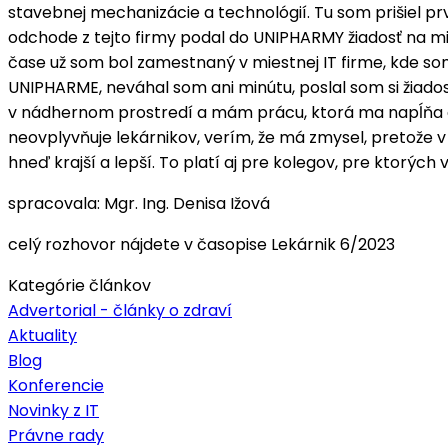
stavebnej mechanizácie a technológií. Tu som prišiel pr
odchode z tejto firmy podal do UNIPHARMY žiadosť na mie
čase už som bol zamestnaný v miestnej IT firme, kde som
UNIPHARME, neváhal som ani minútu, poslal som si žiados
v nádhernom prostredí a mám prácu, ktorá ma napĺňa a 
neovplyvňuje lekárnikov, verím, že má zmysel, pretože 
hneď krajší a lepší. To platí aj pre kolegov, pre ktorýc
spracovala: Mgr. Ing. Denisa Ižová
celý rozhovor nájdete v časopise Lekárnik 6/2023
Kategórie článkov
Advertorial - články o zdraví
Aktuality
Blog
Konferencie
Novinky z IT
Právne rady