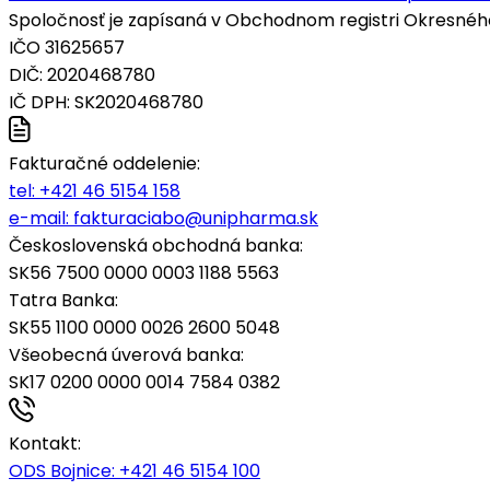
Spoločnosť je zapísaná v Obchodnom registri Okresného s
IČO 31625657
DIČ: 2020468780
IČ DPH: SK2020468780
Fakturačné oddelenie:
tel:
+421 46 5154 158
e-mail:
fakturaciabo@unipharma.sk
Československá obchodná banka:
SK56 7500 0000 0003 1188 5563
Tatra Banka:
SK55 1100 0000 0026 2600 5048
Všeobecná úverová banka:
SK17 0200 0000 0014 7584 0382
Kontakt:
ODS Bojnice
: +421 46 5154 100