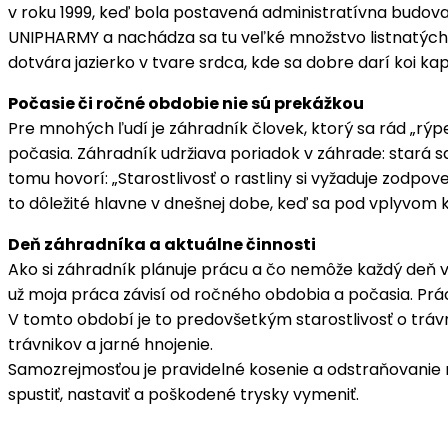
v roku 1999, keď bola postavená administratívna budov
UNIPHARMY a nachádza sa tu veľké množstvo listnatých aj
dotvára jazierko v tvare srdca, kde sa dobre darí koi ka
Počasie či ročné obdobie nie sú prekážkou
Pre mnohých ľudí je záhradník človek, ktorý sa rád „rý
počasia. Záhradník udržiava poriadok v záhrade: stará sa o
tomu hovorí: „Starostlivosť o rastliny si vyžaduje zodpo
to dôležité hlavne v dnešnej dobe, keď sa pod vplyvom 
Deň záhradníka a aktuálne činnosti
Ako si záhradník plánuje prácu a čo nemôže každý deň 
už moja práca závisí od ročného obdobia a počasia. Pr
V tomto období je to predovšetkým starostlivosť o tráv
trávnikov a jarné hnojenie.
Samozrejmosťou je pravidelné kosenie a odstraňovanie ne
spustiť, nastaviť a poškodené trysky vymeniť.