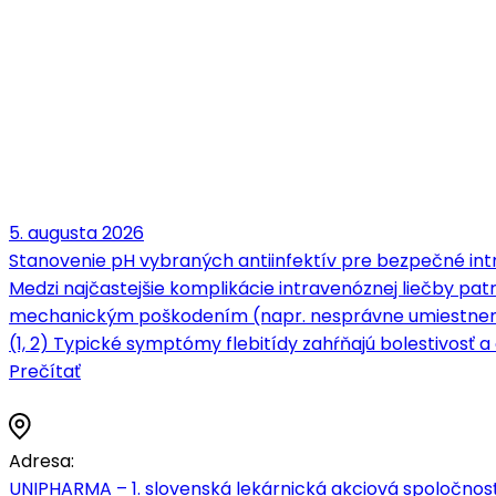
5. augusta 2026
Stanovenie pH vybraných antiinfektív pre bezpečné intr
Medzi najčastejšie komplikácie intravenóznej liečby patrí
mechanickým poškodením (napr. nesprávne umiestnenie 
(1, 2) Typické symptómy flebitídy zahŕňajú bolestivosť a c
Prečítať
Adresa:
UNIPHARMA – 1. slovenská lekárnická akciová spoločnosť