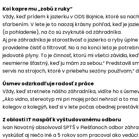
Koi kapre mu „zobú z ruky“
Vždy, keď prídem k jazierku v ODS Bojnice, ktoré sa nac
sfarbením. V lete je to naozaj krásny pohľad, keď je jazi
(a pohladenie), na čo sú zvyknuté od záhradníka.
Aj pre záhradníka je starostlivosť o jazierko a ryby úpl
pravidelne čistiť a filtrovať. No a na konci leta je potre
jedovaté plyny. To je činnosť, ktorú mi všetci závidia, k
nesmierne šťastný, keď ju mám za sebou.“ Predstavili s
servis na strojoch, ktoré v priebehu sezóny používam,“
Úsmev odzrkadľuje radosť z práce
Vždy, keď stretnete nášho záhradníka, vidíte ho s úsmev
„Ako vidno, stereotyp mi pri mojej práci nehrozí a to 
kolegov a kolegýň, keď si v lete počas obednej prestávk
Z oblasti IT naspäť k vyštudovanému odboru
Ivan Novotný absolvoval SPTŠ v Piešťanoch odbor záhra
vyskúšať aj niečo iné a 5 rokov som pracoval ako vedúc