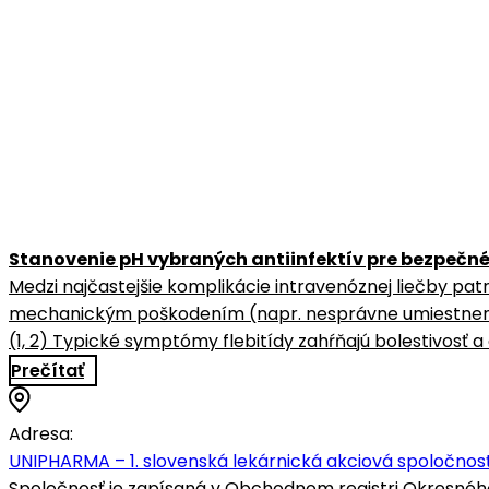
Stanovenie pH vybraných antiinfektív pre bezpečné
Medzi najčastejšie komplikácie intravenóznej liečby patrí
mechanickým poškodením (napr. nesprávne umiestnenie 
(1, 2) Typické symptómy flebitídy zahŕňajú bolestivosť a c
Prečítať
Adresa:
UNIPHARMA – 1. slovenská lekárnická akciová spoločnosť
Spoločnosť je zapísaná v Obchodnom registri Okresného s