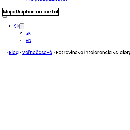
Moja Unipharma portál
SK
SK
EN
›
Blog
›
Voľnočasové
›
Potravinová intolerancia vs. aler