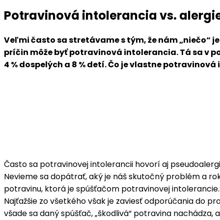
Potravinová intolerancia vs. alergi
Veľmi často sa stretávame s tým, že nám „niečo“ je
príčin môže byť potravinová intolerancia. Tá sa v po
4 % dospelých a 8 % detí. Čo je vlastne potravinová
Často sa potravinovej intolerancii hovorí aj pseudoaler
Nevieme sa dopátrať, aký je náš skutočný problém a roky s
potravinu, ktorá je spúšťačom potravinovej intolerancie
Najťažšie zo všetkého však je zaviesť odporúčania do pr
všade sa daný spúšťač, „škodlivá“ potravina nachádza, a