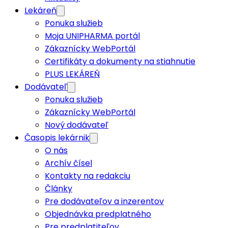
Lekáreň
Ponuka služieb
Moja UNIPHARMA portál
Zákaznícky WebPortál
Certifikáty a dokumenty na stiahnutie
PLUS LEKÁREŇ
Dodávateľ
Ponuka služieb
Zákaznícky WebPortál
Nový dodávateľ
Časopis lekárnik
O nás
Archív čísel
Kontakty na redakciu
Články
Pre dodávateľov a inzerentov
Objednávka predplatného
Pre predplatiteľov