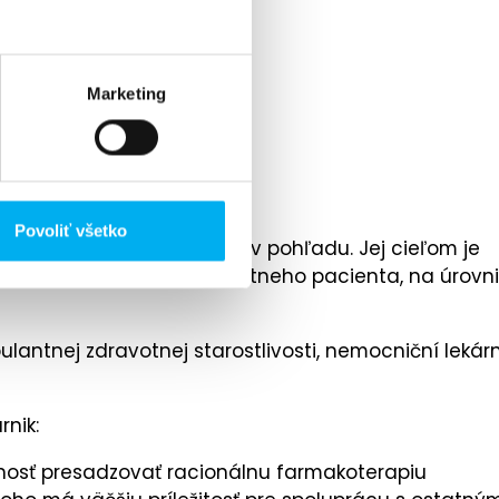
Marketing
Povoliť všetko
akoterapie, z rôznych uhlov pohľadu. Jej cieľom je
alizovanej liečbe u konkrétneho pacienta, na úrovni
antnej zdravotnej starostlivosti, nemocniční lekárn
nik:
žnosť presadzovať racionálnu farmakoterapiu