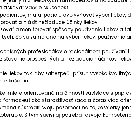
e jedným z niekoľkých farmaceutov a na základe to
a získavať väčšie skúsenosti
pacientov, má aj pozíciu ovplyvňovať výber liekov,
orovať a hlásiť nežiaduce účinky liekov
zovať a monitorovať spôsoby používania liekov a ta
ne tých, čo sú zamerané na výber liekov, používanie
mocničných profesionálov o racionálnom používaní l
zisťovanie prospešných a nežiaducich účinkov liekov
e liekov tak, aby zabezpečil prísun vysoko kvalitný
ého skúšania
ľkej miere orientovaná na činnosti súvisiace s príp
farmaceutická starostlivosť začala čoraz viac orien
mená sústrediť svoju pozornosť na to, že všetky je
terapie. S tým súvisí aj potreba rozvoja kompetenc