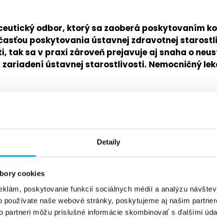
eutický odbor, ktorý sa zaoberá poskytovaním kom
časťou poskytovania ústavnej zdravotnej starostliv
, tak sa v praxi zároveň prejavuje aj snaha o neus
ariadení ústavnej starostlivosti. Nemocničný leká
farmaceutickú starostlivosť ako „koncepciu postupo
ávanie, angažovanosť, etiku, úlohy, vedomosti, zod
novený terapeutický výsledok, čo sa týka pacientovh
Detaily
 starostlivosti, ale v spolupráci s pacientmi, lekár
bory cookies
re Network Europe) je farmaceutická starostlivosť
eklám, poskytovanie funkcií sociálnych médií a analýzu návšte
 zlepšovať zdravotné výsledky súvisiace s farmakoter
o používate naše webové stránky, poskytujeme aj našim partner
to partneri môžu príslušné informácie skombinovať s ďalšími údaj