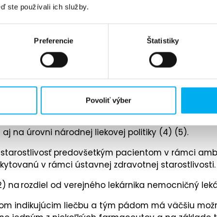
ď ste používali ich služby.
Preferencie
Štatistiky
Povoliť výber
inností farmaceutov, ktoré vedú k optimalizácii farm
oveň nákladovo efektívnej farmakoterapie v individu
 na úrovni národnej liekovej politiky (4) (5).
ú starostlivosť predovšetkým pacientom v rámci ambul
ytovanú v rámci ústavnej zdravotnej starostlivosti.
 na rozdiel od verejného lekárnika nemocničný lekár
károm indikujúcim liečbu a tým pádom má väčšiu mo