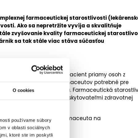
plexnej farmaceutickej starostlivosti (lekárensk
osti. Ako sa nepretržite vyvíja a skvalitňuje
tále zvyšovanie kvality farmaceutickej starostlivo
rnik sa tak stále viac stáva súčasťou
v, na základe ktorých má pacient priamy osoh z
povednosti a zručnosti farmaceutov potrebné pre
o zdravia a kvality života. Farmaceutická starostli
O cookies
mi, sestrami a ostatnými poskytovateľmi zdravotnej
 definovaná ako „podiel farmaceuta na
vnosti používame súbory
apiou” (3).
om v oblasti sociálnych
mi, ktoré ste im poskytli