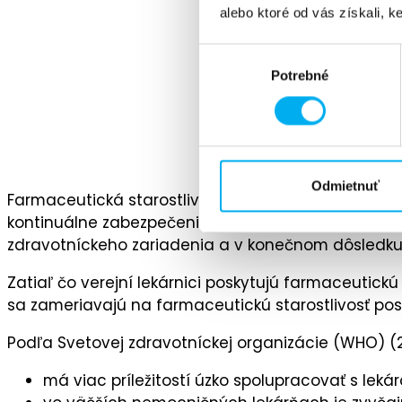
alebo ktoré od vás získali, ke
Výber
Potrebné
súhlasu
Odmietnuť
Farmaceutická starostlivosť zastrešuje celú škálu č
kontinuálne zabezpečenie účinnej, bezpečnej a zár
zdravotníckeho zariadenia a v konečnom dôsledku aj
Zatiaľ čo verejní lekárnici poskytujú farmaceutick
sa zameriavajú na farmaceutickú starostlivosť posk
Podľa Svetovej zdravotníckej organizácie (WHO) (2)
má viac príležitostí úzko spolupracovať s le