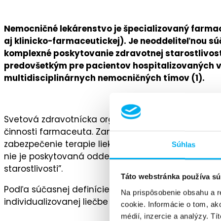
Nemocničné lekárenstvo je špecializovaný farmac
aj klinicko-farmaceutickej). Je neoddeliteľnou sú
komplexné poskytovanie zdravotnej starostlivosti
predovšetkým pre pacientov hospitalizovaných v z
multidisciplinárnych nemocničných tímov (1).
Svetová zdravotnícka organizácia (2) definovala 
činnosti farmaceuta. Zameriava sa na postoje, spr
zabezpečenie terapie liekmi s cieľom dosiahnuť sta
Súhlas
nie je poskytovaná oddelene od ostatnej zdravotnej
starostlivosti”.
Táto webstránka používa sú
Podľa súčasnej definície PCNE (Pharmaceutical Ca
Na prispôsobenie obsahu a r
individualizovanej liečbe s cieľom optimalizovať a
cookie. Informácie o tom, ak
médií, inzercie a analýzy. Tí