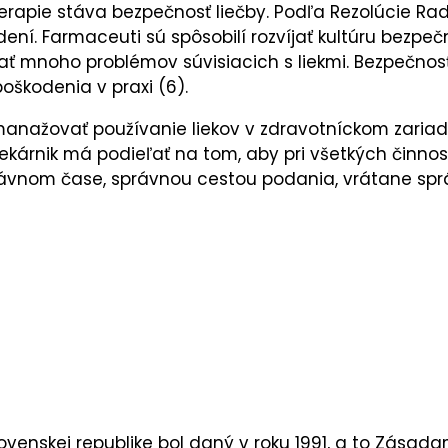
rapie stáva bezpečnosť liečby. Podľa Rezolúcie Rad
ení. Farmaceuti sú spôsobilí rozvíjať kultúru bezpe
ať mnoho problémov súvisiacich s liekmi. Bezpečnosť 
oškodenia v praxi (6).
ažovať používanie liekov v zdravotníckom zariaden
ekárnik má podieľať na tom, aby pri všetkých činnos
správnom čase, správnou cestou podania, vrátane sp
ovenskej republike bol daný v roku 1991, a to Zása