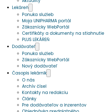
Aktuality
Lekáreň
Ponuka služieb
Moja UNIPHARMA portál
Zákaznícky WebPortál
Certifikáty a dokumenty na stiahnutie
PLUS LEKÁREŇ
Dodávateľ
Ponuka služieb
Zákaznícky WebPortál
Nový dodávateľ
Časopis lekárnik
O nás
Archív čísel
Kontakty na redakciu
Články
Pre dodávateľov a inzerentov
Objednávka predplatného