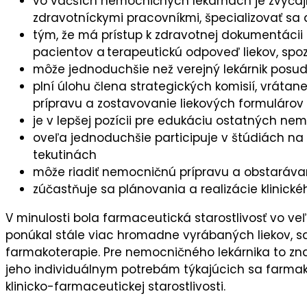
vo väčších nemocničných lekárňach je zvyčajn
zdravotníckymi pracovníkmi, špecializovať sa 
tým, že má prístup k zdravotnej dokumentácii 
pacientov a terapeutickú odpoveď liekov, spoz
môže jednoduchšie než verejný lekárnik posud
plní úlohu člena strategických komisií, vráta
prípravu a zostavovanie liekových formulárov
je v lepšej pozícii pre edukáciu ostatných ne
oveľa jednoduchšie participuje v štúdiách na 
tekutinách
môže riadiť nemocničnú prípravu a obstarávani
zúčastňuje sa plánovania a realizácie klinick
V minulosti bola farmaceutická starostlivosť vo ve
ponúkal stále viac hromadne vyrábaných liekov, sa 
farmakoterapie. Pre nemocničného lekárnika to zna
jeho individuálnym potrebám týkajúcich sa farmako
klinicko-farmaceutickej starostlivosti.