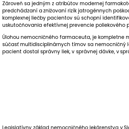
Zároveň sa jedným z atribútov modernej farmakote
predchádzaní a znižovaní rizík jatrogénnych poškod
komplexnej liečby pacientov sú schopní identifikov
uskutočňovania efektívnej prevencie poliekového p
Úlohou nemocničného farmaceuta, je kompletne man
súčasť multidisciplinárnych tímov sa nemocničný l
pacient dostal správny liek, v správnej dávke, v 
Legislatívny základ nemocničného lekárenstva v Sl