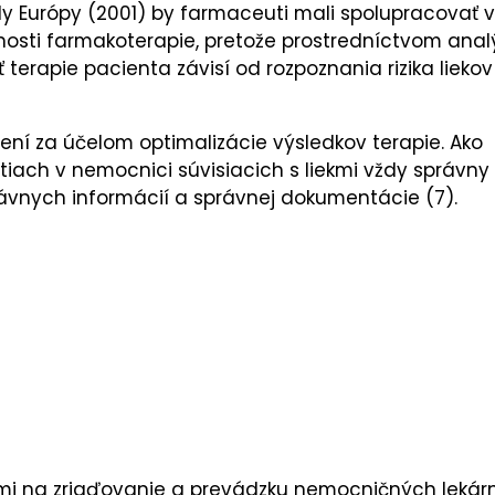
y Európy (2001) by farmaceuti mali spolupracovať v
čnosti farmakoterapie, pretože prostredníctvom anal
terapie pacienta závisí od rozpoznania rizika liekov
í za účelom optimalizácie výsledkov terapie. Ako
tiach v nemocnici súvisiacich s liekmi vždy správny
rávnych informácií a správnej dokumentácie (7).
dami na zriaďovanie a prevádzku nemocničných lekár