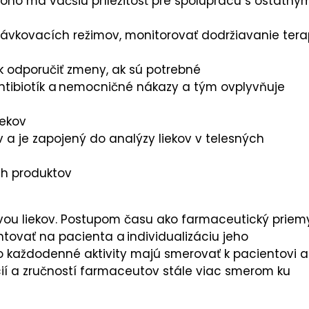
ho má väčšiu príležitosť pre spoluprácu s ostatným
 dávkovacích režimov, monitorovať dodržiavanie tera
k odporučiť zmeny, ak sú potrebné
 antibiotík a nemocničné nákazy a tým ovplyvňuje
iekov
 a je zapojený do analýzy liekov v telesných
ch produktov
ravou liekov. Postupom času ako farmaceutický priem
tovať na pacienta a individualizáciu jeho
ho každodenné aktivity majú smerovať k pacientovi a
ií a zručností farmaceutov stále viac smerom ku