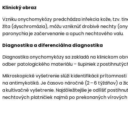
Klinický obraz
Vzniku onychomykózy predchádza infekcia kože, tzv. tin
žlta (dyschromázia), môžu vzniknúť drobivé nechty (ony
paronychia je začervenanie a opuch nechtového valu.
Diagnostika a diferenciálna diagnostika
Diagnostika onychomykózy sa zakladá na klinickom obr
odber patologického materiálu – šupiniek z postihnutýc
Mikroskopické vyšetrenie slúži k identifikácii prítomnosti
na antimykotiká. Je časovo náročné (2 – 6 týždňov) a ž
a kultivačné vyšetrenie. Najdôležitejšie je odlíšiť postihn
nechtových platničiek najmä po prekonaných vírových 