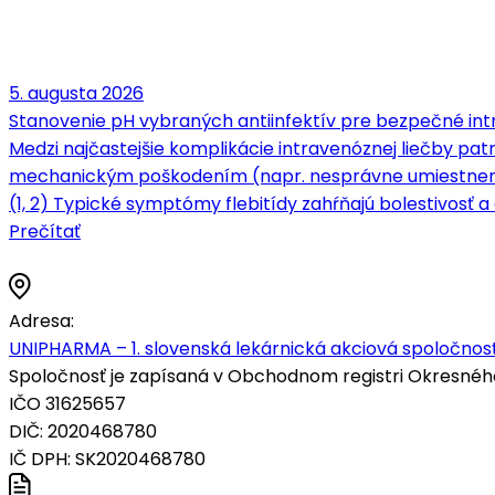
5. augusta 2026
Stanovenie pH vybraných antiinfektív pre bezpečné intr
Medzi najčastejšie komplikácie intravenóznej liečby patrí
mechanickým poškodením (napr. nesprávne umiestnenie 
(1, 2) Typické symptómy flebitídy zahŕňajú bolestivosť a c
Prečítať
Adresa:
UNIPHARMA – 1. slovenská lekárnická akciová spoločnosť
Spoločnosť je zapísaná v Obchodnom registri Okresného s
IČO 31625657
DIČ: 2020468780
IČ DPH: SK2020468780