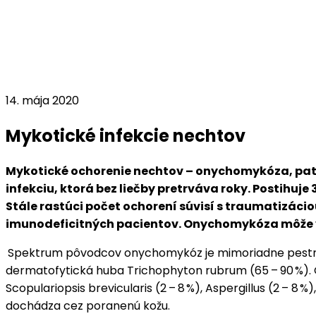
14. mája 2020
Mykotické infekcie nechtov
Mykotické ochorenie nechtov – onychomykóza, patrí
infekciu, ktorá bez liečby pretrváva roky. Postihuj
Stále rastúci počet ochorení súvisí s traumatizác
imunodeficitných pacientov. Onychomykóza môže výr
Spektrum pôvodcov onychomykóz je mimoriadne pestré. 
dermatofytická huba Trichophyton rubrum (65 – 90 %). O
Scopulariopsis brevicularis (2 – 8 %), Aspergillus (2 – 8 
dochádza cez poranenú kožu.