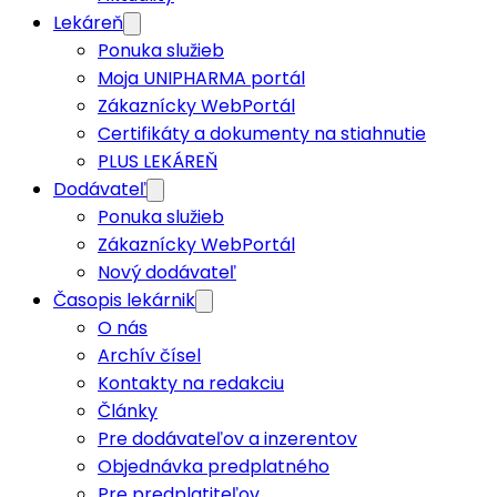
Lekáreň
Ponuka služieb
Moja UNIPHARMA portál
Zákaznícky WebPortál
Certifikáty a dokumenty na stiahnutie
PLUS LEKÁREŇ
Dodávateľ
Ponuka služieb
Zákaznícky WebPortál
Nový dodávateľ
Časopis lekárnik
O nás
Archív čísel
Kontakty na redakciu
Články
Pre dodávateľov a inzerentov
Objednávka predplatného
Pre predplatiteľov