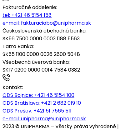
Fakturačné oddelenie:
tel:
+421 46 5154 158
e-mail:
fakturaciabo@unipharma.sk
Československá obchodná banka:
SK56 7500 0000 0003 1188 5563
Tatra Banka:
SK55 1100 0000 0026 2600 5048
Všeobecná úverová banka:
SK17 0200 0000 0014 7584 0382
Kontakt:
ODS Bojnice
: +421 46 5154 100
ODS Bratislava:
+421 2 682 019 10
ODS Prešov:
+421 51 7565 511
e-mail:
unipharma@unipharma.sk
2023 © UNIPHARMA – Všetky práva vyhradené |
Cookies