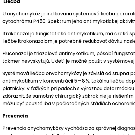
Liečba
U onychomykóz je indikovaná systémová liečba peroráln
cytochrómu P450. Spektrum jeho antimykotickej aktivity
Itrakonazol je fungistatické antimykotikum, má široké s
liečbe itrakonazolom je potrebné redukovať dávku nasledu
Fluconazol je triazolové antimykotikum, pôsobí fungistat
takmer nevyskytujú. U detí je možné použiť v systémovej 
Systémová liečba onychomykózy je závislá od stupňa pos
antimykotikum v koncentrácii 5 – 8 %. Lokálnu liečbu dop
platničky. V ťažkých prípadoch s výraznou deformáciou 
zdôrazniť, že samotný chirurgický zákrok nie je riešen
môžu byť použité iba v počiatočných štádiách ochorenia
Prevencia
Prevencia onychomykózy vychádza zo správnej diagnost