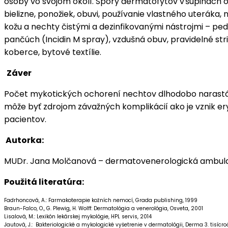
osoby vo svojom okolí. Spóry dermatofytov v šupinách o
bielizne, ponožiek, obuvi, používanie vlastného uterák
kožu a nechty čistými a dezinfikovanými nástrojmi – ped
pančúch (Incidin M spray), vzdušná obuv, pravidelné str
koberce, bytové textílie.
Záver
Počet mykotických ochorení nechtov dlhodobo narastá.
môže byť zdrojom závažných komplikácií ako je vznik ery
pacientov.
Autorka:
MUDr. Jana Molčanová – dermatovenerologická ambul
Použitá literatúra:
Fadrhoncová, A.: Farmakoterapie kožních nemocí, Grada publishing, 1999
Braun-Falco, O., G. Plewig, H. Wolff: Dermatológia a venerológia, Osveta, 2001
Lisalová, M.: Lexikón lekárskej mykológie, HPL servis, 2014
Jautová, J.: Bakteriologické a mykologické vyšetrenie v dermatológii, Derma 3. tisícročia