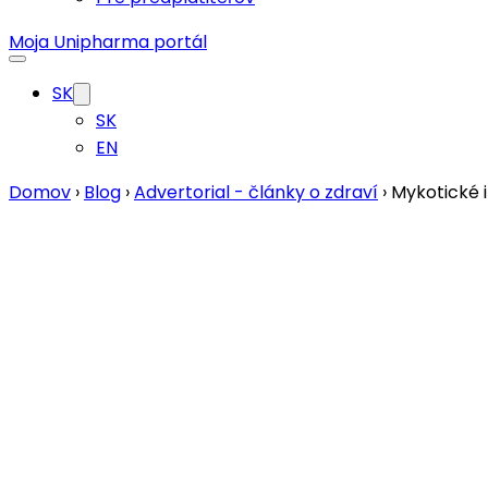
Moja Unipharma portál
SK
SK
EN
Domov
›
Blog
›
Advertorial - články o zdraví
›
Mykotické 