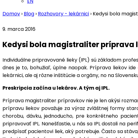
EN
Domov
›
Blog
›
Rozhovory - lekárnici
›
Kedysi bola magis
9. marca 2016
Kedysi bola magistraliter príprav
Individuálne pripravované lieky (IPL) sú základom profe
dnes je to, bohužiaľ, úplne naopak. Príprava liekov i
lekárnici, ale aj rôzne inštitúcie a orgány, no na Slovens
Preskripcia začína u lekárov. A tým aj IPL.
Príprava magistraliter prípravkov nie je len akýsi rozmar
prípravu liekov považuje za výraz zvláštnej formy staro
chorobu, dávku, jednoducho, pre konkrétneho pacient
pripravovať IPL. Nanešťastie, u nás sa IPL dostali na per
predpísať pacientovi liek, aký potrebuje. Často sa stá