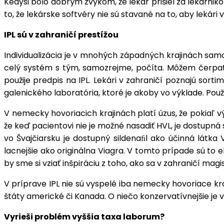
Kedysi bolo dobrým zvykom, že lekár prišiel za lekárniko
to, že lekárske softvéry nie sú stavané na to, aby lekár
IPL sú v zahraničí prestížou
Individualizácia je v mnohých západných krajinách sam
celý systém s tým, samozrejme, počíta. Môžem čerpať z 
použije predpis na IPL. Lekári v zahraničí poznajú sorti
galenického laboratória, ktoré je akoby vo výklade. Použ
V nemecky hovoriacich krajinách platí úzus, že pokiaľ 
že keď pacientovi nie je možné nasadiť HVL, je dostupná 
vo Švajčiarsku je dostupný sildenaﬁl ako účinná látka 
lacnejšie ako originálna Viagra. V tomto prípade sú to
by sme si vziať inšpiráciu z toho, ako sa v zahraničí mag
V príprave IPL nie sú vyspelé iba nemecky hovoriace kra
štáty americké či Kanada. O niečo konzervatívnejšie je 
Vyrieši problém vyššia taxa laborum?