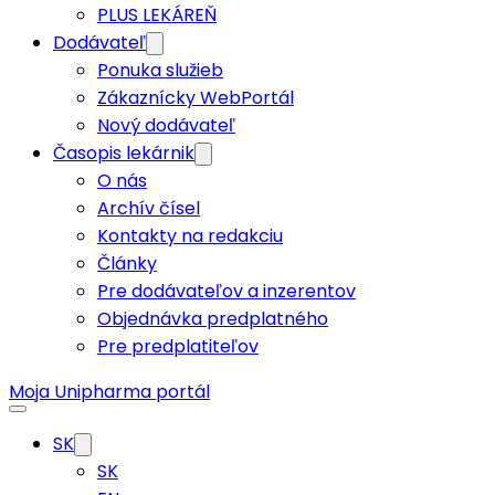
PLUS LEKÁREŇ
Dodávateľ
Ponuka služieb
Zákaznícky WebPortál
Nový dodávateľ
Časopis lekárnik
O nás
Archív čísel
Kontakty na redakciu
Články
Pre dodávateľov a inzerentov
Objednávka predplatného
Pre predplatiteľov
Moja Unipharma portál
SK
SK