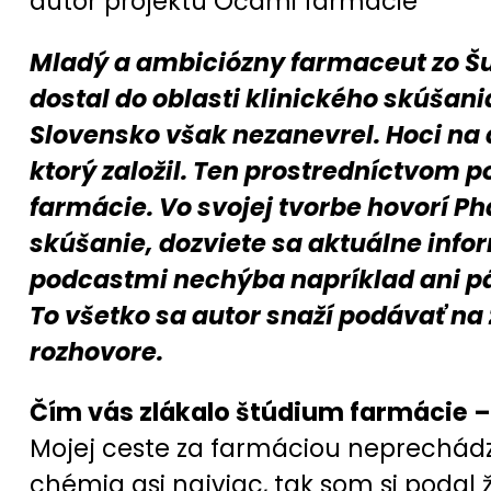
autor projektu Očami farmácie
Mladý a ambiciózny farmaceut zo Šu
dostal do oblasti klinického skúšan
Slovensko však nezanevrel. Hoci na d
ktorý založil. Ten prostredníctvom 
farmácie. Vo svojej tvorbe hovorí 
skúšanie, dozviete sa aktuálne inf
podcastmi nechýba napríklad ani p
To všetko sa autor snaží
podávať na 
rozhovore.
Čím vás zlákalo štúdium farmácie 
Mojej ceste za farmáciou neprechádza
chémia asi najviac, tak som si podal