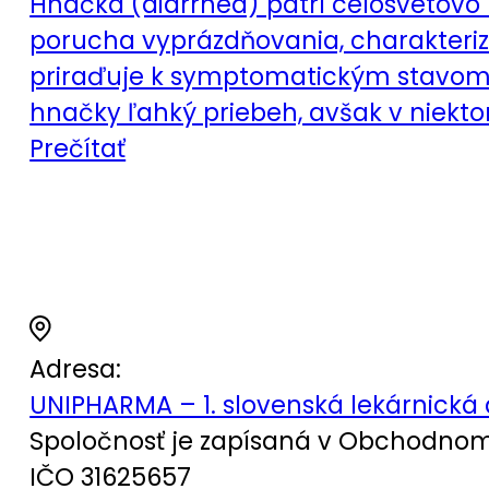
Hnačka (diarrhea) patrí celosvetovo 
porucha vyprázdňovania, charakterizo
priraďuje k symptomatickým stavom 
hnačky ľahký priebeh, avšak v niekt
Prečítať
Adresa:
UNIPHARMA – 1. slovenská lekárnická 
Spoločnosť je zapísaná v Obchodnom r
IČO 31625657