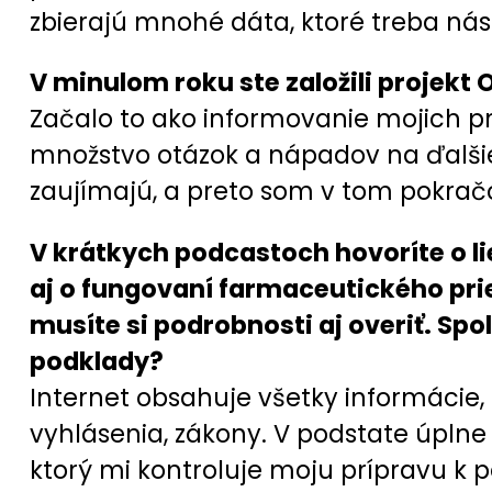
zbierajú mnohé dáta, ktoré treba násl
V minulom roku ste založili projekt
Začalo to ako informovanie mojich p
množstvo otázok a nápadov na ďalšie 
zaujímajú, a preto som v tom pokračo
V krátkych podcastoch hovoríte o li
aj o fungovaní farmaceutického pri
musíte si podrobnosti aj overiť. Sp
podklady?
Internet obsahuje všetky informácie, 
vyhlásenia, zákony. V podstate úpln
ktorý mi kontroluje moju prípravu k 