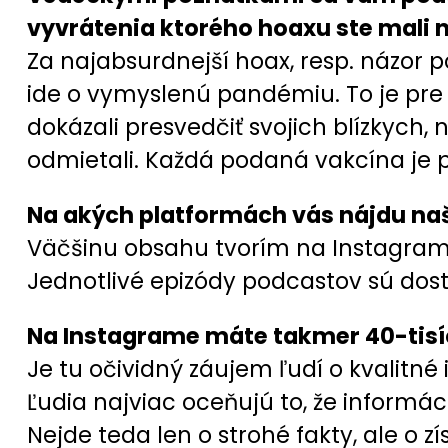
vyvrátenia ktorého hoaxu ste mali n
Za najabsurdnejší hoax, resp. názor p
ide o vymyslenú pandémiu. To je pre
dokázali presvedčiť svojich blízkych,
odmietali. Každá podaná vakcína je 
Na akých platformách vás nájdu naši
Väčšinu obsahu tvorím na Instagrame
Jednotlivé epizódy podcastov sú do
Na Instagrame máte takmer 40-tisí
Je tu očividný záujem ľudí o kvalitné 
Ľudia najviac oceňujú to, že inform
Nejde teda len o strohé fakty, ale o zí