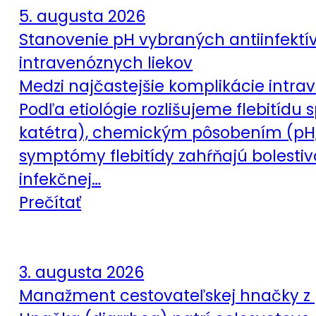
5. augusta 2026
Stanovenie pH vybraných antiinfektív
intravenóznych liekov
Medzi najčastejšie komplikácie intrave
Podľa etiológie rozlišujeme flebit
katétra), chemickým pôsobením (pH, o
symptómy flebitídy zahŕňajú bolestivos
infekčnej…
Prečítať
3. augusta 2026
Manažment cestovateľskej hnačky z