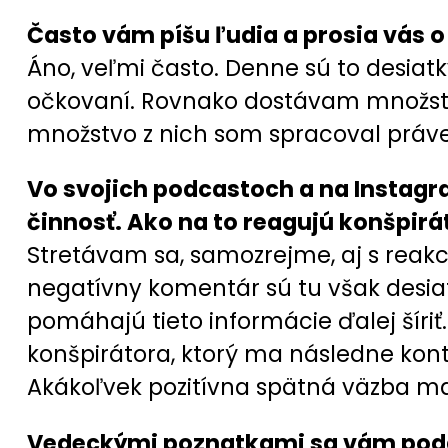
Často vám píšu ľudia a prosia vás o 
Áno, veľmi často. Denne sú to desiat
očkovaní. Rovnako dostávam množstvo
množstvo z nich som spracoval práve 
Vo svojich podcastoch a na Instagr
činnosť. Ako na to reagujú konšpirá
Stretávam sa, samozrejme, aj s reakc
negatívny komentár sú tu však desiat
pomáhajú tieto informácie ďalej šíri
konšpirátora, ktorý ma následne kont
Akákoľvek pozitívna spätná väzba ma
Vedeckými poznatkami sa vám podari