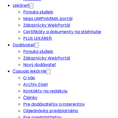
Lekáreň
Ponuka služieb
Moja UNIPHARMA portál
Zákaznícky WebPortál
Certifikáty a dokumenty na stiahnutie
PLUS LEKÁREŇ
Dodávateľ
Ponuka služieb
Zákaznícky WebPortál
Nový dodávateľ
Časopis lekárnik
O nás
Archív čísel
Kontakty na redakciu
Články
Pre dodávateľov a inzerentov
Objednávka predplatného
Pre predplatiteľov