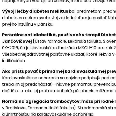
nepríjemných vedľajších účinkov, ktoré buď znižujú kvali
Vývoj liečby diabetes mellitus
bol predmetom prednášky
diabetu na celom svete. Jej zakladateľom je nositeľ Nobe
prvého inzulínu v Dánsku.
Perorálne antidiabetiká, používané v terapii Diab
Jančovičovej (
Ústav farmácie, Lekárska fakulta, Slove
SK-2016, čo je slovenská aktualizácia MKCH-10 pre rok 2
Všeobecnej zdravotnej poisťovne ukázať, ktoré lieky a 
indikáciách.
Ako pristupovať k primárnej kardiovaskulárnej pre
Kardiovaskulárne ochorenia sa najviac podpisujú pod celk
treba im aj predchádzať – hlavne primárnou prevencio
doštička a ako jej protrombotické pôsobenie môžeme pri
Normálna agregácia trombocytov: môžu prírodné l
v Bratislave, Farmaceutická fakulta). Stredomorská str
a úmrtnosťou na kardiovaskulárne ochorenia.