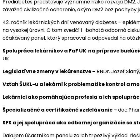
Prediabetes predstavuje významné riziko rozvoja DM2.
závažné civilizačné ochorenie, akým DM2 bez pochyby j
42. ročník lekárnických dní venovaný diabetes – epidémii
na vysokej úrovni. O tom svedčí i bohatá odborná diskus
očakávaný panel, ktorý spracoval a odpovedal na otázky
Spolupráca lekárnikov a FaF UK na príprave budúc
UK
Legislatívne zmeny v lekárenstve –
RNDr. Jozef Slaný
Vzťah ŠUKL-u a lekární k problematike kontrol a mo
Lekárnici ako pomáhajúca profesia a ich spoluprác
Špecializačné a certifikačné vzdelávanie –
doc.Pharm
SFS a jej spolupráca ako odbornej organizácie so 
Ďakujem účastníkom panelu za ich trpezlivý výklad rie