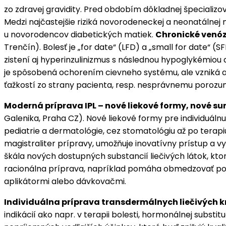
zo zdravej gravidity. Pred obdobím dôkladnej špecializo
Medzi najčastejšie riziká novorodeneckej a neonatálnej 
u novorodencov diabetických matiek.
Chronické venóz
Trenčín). Bolesť je „for date“ (LFD) a „small for date“
zistení aj hyperinzulinizmus s následnou hypoglykémiou 
je spôsobená ochorením cievneho systému, ale vzniká a
ťažkostí zo strany pacienta, resp. nesprávnemu porozum
Moderná príprava IPL – nové liekové formy, nové su
Galenika, Praha CZ). Nové liekové formy pre individuálnu
pediatrie a dermatológie, cez stomatológiu až po terapiu
magistraliter prípravy, umožňuje inovatívny prístup a 
škála nových dostupných substancií liečivých látok, kto
racionálna príprava, napríklad pomáha obmedzovať použív
aplikátormi alebo dávkovačmi.
Individuálna príprava transdermálnych liečivých 
indikácií ako napr. v terapii bolesti, hormonálnej subs