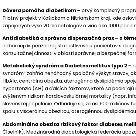
Dôvera pomáha diabetikom –
prvý komplexný program
Pilotný projekt v Košickom a Nitrianskom kraji, kde oslo
zapojených vyše 20 diabetológov a viac ako 1000 pacient
Antidiabetiká a správna dispenzačná prax – o tém
odbornej dispenzačnej starostlivosti u pacientov s diag
konzultačnej činnosti v oblasti správnej a bezpečnej f
Metabolický syndróm a Diabetes mellitus typu 2 –
r
syndróm” zahŕňa nenáhodný spoločný výskyt stavov, ako
HbA1c, centrálna obezita, aterogénna dyslipidémia spoje
hypertenzia (AH) a ďalších faktorov, ktoré sa podieľajú
zvýšeným rizikom kardiovaskulárnej mortality (napr. inf
slovenskej populácie. Odhaduje sa, že asi 500 miliónov
spolu s viscerálnou obezitou, aterogénnou dyslipidémiou
Abdominálna obezita rizikový faktor diabetes melli
Číselník). Medzinárodná diabetologická federácia upo