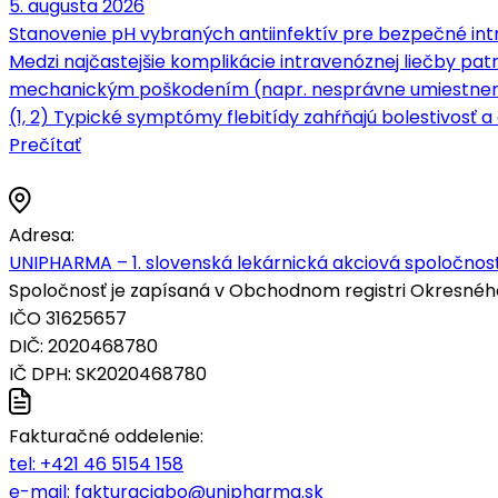
5. augusta 2026
Stanovenie pH vybraných antiinfektív pre bezpečné intr
Medzi najčastejšie komplikácie intravenóznej liečby patrí
mechanickým poškodením (napr. nesprávne umiestnenie 
(1, 2) Typické symptómy flebitídy zahŕňajú bolestivosť a c
Prečítať
Adresa:
UNIPHARMA – 1. slovenská lekárnická akciová spoločnosť
Spoločnosť je zapísaná v Obchodnom registri Okresného s
IČO 31625657
DIČ: 2020468780
IČ DPH: SK2020468780
Fakturačné oddelenie:
tel:
+421 46 5154 158
e-mail:
fakturaciabo@unipharma.sk