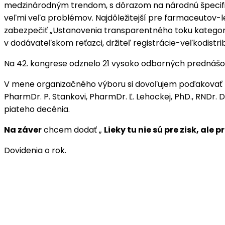
medzinárodným trendom, s dôrazom na národnú špecifitu, 
veľmi veľa problémov. Najdôležitejší pre farmaceutov-
zabezpečiť „Ustanovenia transparentného toku kategorizo
v dodávateľskom reťazci, držiteľ registrácie-veľkodistri
Na 42. kongrese odznelo 21 vysoko odborných prednášo
V mene organizačného výboru si dovoľujem poďakovať pre
PharmDr. P. Stankovi, PharmDr. Ľ. Lehockej, PhD., RNDr. D
piateho decénia.
Na záver
chcem dodať „
Lieky tu nie sú pre zisk, ale 
Dovidenia o rok.