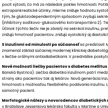
pocit sýtosti, čo má za následok pokles hmotnosti. Pot
extrapankreatické účinky, mierne znižuje hodnotu systolic
tým, že glukózodependentným spôsobom zvyšujú sekréciu 
(inhibítory sodíkovo-glukozového kotransportéra 2). Ti
Účinok týchto liečiv nie je závislý na sekrécii inzulínu
znižujú hmotnosť pacientov, znižujú systolický aj diastoli
S inzulínmi od minulosti po súčasnosť
sa predstavil
M
znamenal základ súčasnej modernej klinickej diabetológie.
v liečbe orálnymi antiadiabetikami. V prednáške poskytol
Nové možnosti liečby pacientov s diabetes mellitu
Banská Bystrica). Liečba diabetika inzulínom patrí medzi
strany ako pacientov tak aj lekárov. Nová generácia inz
hmotnosti s možnosťou flexibilného podávania inzulínu. L
samotný pacient.
Morfologické nálezy u novorodencov diabetických
v Bratislave Jesseniova lekárska fakulta v Martine a Uni