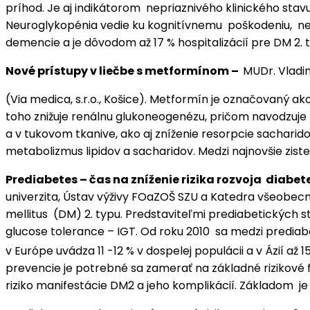
príhod. Je aj indikátorom nepriaznivého klinického stav
Neuroglykopénia vedie ku kognitívnemu poškodeniu, ne
demencie a je dôvodom až 17 % hospitalizácií pre DM 2. 
Nové prístupy v liečbe s metformínom –
MUDr. Vladim
(Via medica, s.r.o., Košice). Metformín je označovaný 
toho znižuje renálnu glukoneogenézu, pričom navodzuje 
a v tukovom tkanive, ako aj zníženie resorpcie sachari
metabolizmus lipidov a sacharidov. Medzi najnovšie zist
Prediabetes – čas na zníženie rizika rozvoja diabet
univerzita, Ústav výživy FOaZOŠ SZU a Katedra všeobec
mellitus (DM) 2. typu. Predstaviteľmi prediabetických 
glucose tolerance – IGT. Od roku 2010 sa medzi predia
v Európe uvádza 11 -12 % v dospelej populácii a v Ázií 
prevencie je potrebné sa zamerať na základné rizikové f
riziko manifestácie DM2 a jeho komplikácií. Základom je