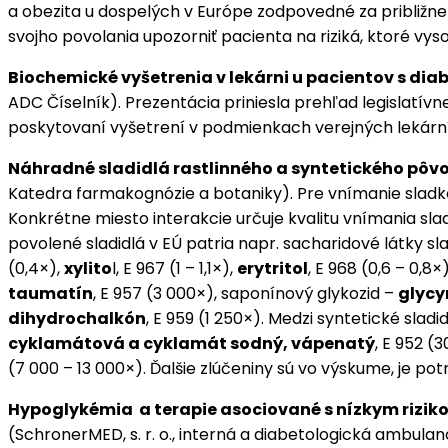
a obezita u dospelých v Európe zodpovedné za približne
svojho povolania upozorniť pacienta na riziká, ktoré vy
Biochemické vyšetrenia v lekárni u pacientov s di
ADC Číselník). Prezentácia priniesla prehľad legislatív
poskytovaní vyšetrení v podmienkach verejných lekární
Náhradné sladidlá rastlinného a syntetického pôv
Katedra farmakognózie a botaniky). Pre vnímanie sladkej 
Konkrétne miesto interakcie určuje kvalitu vnímania slad
povolené sladidlá v EÚ patria napr. sacharidové látky sla
(0,4×),
xylito
l, E 967 (1 – 1,1×),
erytritol
, E 968 (0,6 – 0,8
taumatín
, E 957 (3 000×), saponínový glykozid –
glycy
dihydrochalkón
, E 959 (1 250×). Medzi syntetické sladi
cyklamátová a cyklamát sodný, vápenatý
, E 952 (
(7 000 – 13 000×). Ďalšie zlúčeniny sú vo výskume, je p
Hypoglykémia a terapie asociované s nízkym riziko
(SchronerMED, s. r. o., interná a diabetologická ambul