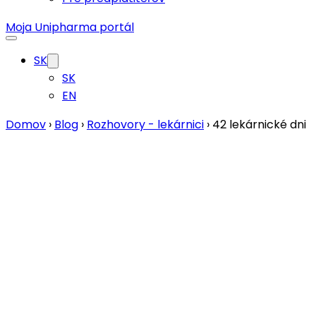
Moja Unipharma portál
SK
SK
EN
Domov
›
Blog
›
Rozhovory - lekárnici
›
42 lekárnické dni