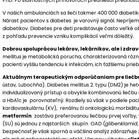
PhD. Po slávnostných príhovoroch predniesol prednosta Ú
V našich ambulanciách sa lieči takmer 400 000 diabetik
Nárast pacientov s diabetes je varovný signál. Nepríjem
diabetikov. Diabetes pre deti predstavuje často veľké 
z pohľadu prevencie vzniku komplikácií veľmi dôležitý.
Dobrou spoluprácou lekárov, lekárnikov, ale i zdr
mellitus je metabolická porucha, charakterizovaná rôz
pacienti vyššiu tendenciu k infekciám, ich ťažšiemu p
Aktuálnym terapeutickým odporúčaniam pre liečbu 
ústav
,
Lubochňa). Diabetes mellitus 2. typu (DM2) je h
individualizovaný prístup a obvykle kombinovanú liečbu 
a HbA1c je porovnateľný. Rozdiely sú však v podiele paci
kardiovaskulárnu (KV), renálnu či onkologickú morbiditu 
m
etformín
zostáva preferovanou liečbou prvej voľby, 
(SU) sú jednou z najstarších skupín OAD (
glibenklamid, 
bezpečnosť je však sporná a väčšina analýz zdôrazňuje