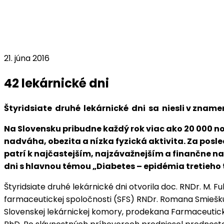
21. júna 2016
42 lekárnické dni
Štyridsiate druhé lekárnické dni sa niesli v znamen
Na Slovensku pribudne každý rok viac ako 20 000 nov
nadváha, obezita a nízka fyzická aktivita. Za posl
patrí k najčastejším, najzávažnejším a finančne na
dni s hlavnou témou „Diabetes – epidémia tretieho t
Štyridsiate druhé lekárnické dni otvorila doc. RNDr. M. F
farmaceutickej spoločnosti (SFS) RNDr. Romana Smiešku,
Slovenskej lekárnickej komory, prodekana Farmaceutick