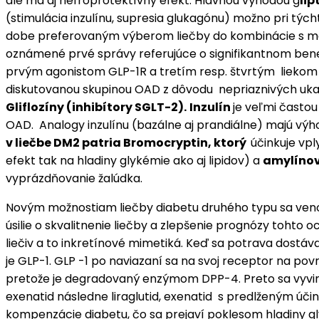
ale má aj nefroprotektívny efekt. Hlavnou výhodou g
lip
(stimulácia inzulínu, supresia glukagónu) možno pri týc
dobe preferovaným výberom liečby do kombinácie s 
oznámené prvé správy referujúce o signifikantnom ben
prvým agonistom GLP-1R a tretím resp. štvrtým lieko
diskutovanou skupinou OAD z dôvodu nepriaznivých ukaz
Gliflozíny (inhibítory SGLT-2).
Inzulín
je veľmi častou
OAD. Analogy inzulínu (bazálne aj prandiálne) majú výho
v liečbe DM2 patria Bromocryptin, ktorý
účinkuje vp
efekt tak na hladiny glykémie ako aj lipidov) a
a
mylínov
vyprázdňovanie žalúdka.
Novým možnostiam liečby diabetu druhého typu sa venovala
úsilie o skvalitnenie liečby a zlepšenie prognózy tohto o
liečiv a to inkretínové mimetiká. Keď sa potrava dostáva
je GLP-1. GLP -1 po naviazaní sa na svoj receptor na pov
pretože je degradovaný enzýmom DPP-4. Preto sa vyvinu
exenatid následne liraglutid, exenatid s predlženým úč
kompenzácie diabetu, čo sa prejaví poklesom hladiny g