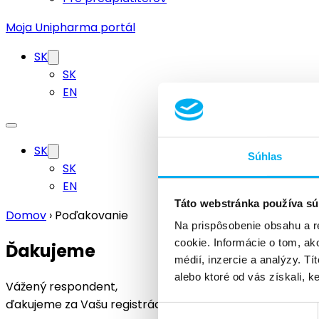
Moja Unipharma portál
SK
SK
EN
SK
Súhlas
SK
EN
Táto webstránka používa sú
Domov
›
Poďakovanie
Na prispôsobenie obsahu a r
cookie. Informácie o tom, ak
Ďakujeme
médií, inzercie a analýzy. Tí
alebo ktoré od vás získali, ke
Vážený respondent,
ďakujeme za Vašu registráciu.
Výber