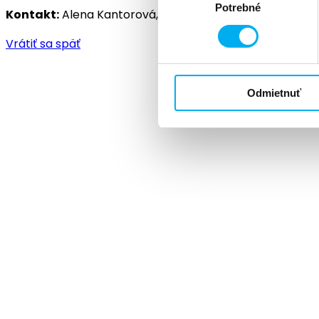
Potrebné
súhlasu
Kontakt:
Alena Kantorová,
akantorova@unipharma.sk
,
Vrátiť sa späť
Odmietnuť