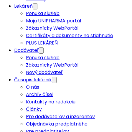
Lekáreň
Ponuka služieb
Moja UNIPHARMA portál
Zákaznícky WebPortál
Certifikáty a dokumenty na stiahnutie
PLUS LEKÁREŇ
Dodávateľ
Ponuka služieb
Zákaznícky WebPortál
Nový dodávateľ
Časopis lekárnik
O nás
Archív čísel
Kontakty na redakciu
Články
Pre dodávateľov a inzerentov
Objednávka predplatného
Pre predplatiteľov