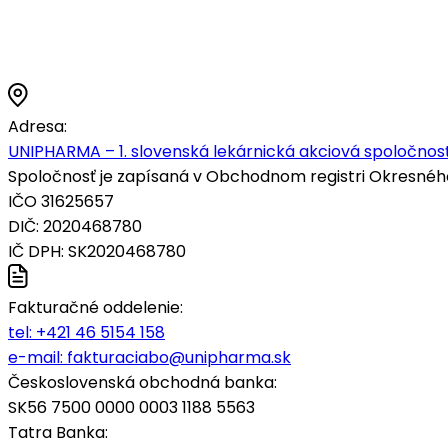
Adresa:
UNIPHARMA – 1. slovenská lekárnická akciová spoločnosť
Spoločnosť je zapísaná v Obchodnom registri Okresného s
IČO 31625657
DIČ: 2020468780
IČ DPH: SK2020468780
Fakturačné oddelenie:
tel:
+421 46 5154 158
e-mail:
fakturaciabo@unipharma.sk
Československá obchodná banka:
SK56 7500 0000 0003 1188 5563
Tatra Banka: