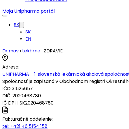
Moja Unipharma portál
SK
SK
EN
Domov
›
Lekárne
›
ZDRAVIE
Adresa:
UNIPHARMA – 1. slovenská lekárnická akciová spoločnosť
Spoločnosť je zapísaná v Obchodnom registri Okresného s
IČO 31625657
DIČ: 2020468780
IČ DPH: SK2020468780
Fakturačné oddelenie:
tel:
+421 46 5154 158