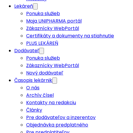
Lekáreň
Ponuka služieb
Moja UNIPHARMA portál
Zákaznícky WebPortál
Certifikáty a dokumenty na stiahnutie
PLUS LEKÁREŇ
Dodávateľ
Ponuka služieb
Zákaznícky WebPortál
Nový dodávateľ
Časopis lekárnik
O nás
Archív čísel
Kontakty na redakciu
Články
Pre dodávateľov a inzerentov
Objednávka predplatného
Pre predplatiteľov