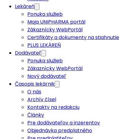
Lekáreň
Ponuka služieb
Moja UNIPHARMA portál
Zákaznícky WebPortál
Certifikáty a dokumenty na stiahnutie
PLUS LEKÁREŇ
Dodávateľ
Ponuka služieb
Zákaznícky WebPortál
Nový dodávateľ
Časopis lekárnik
O nás
Archív čísel
Kontakty na redakciu
Články
Pre dodávateľov a inzerentov
Objednávka predplatného
Pre predplatiteľov