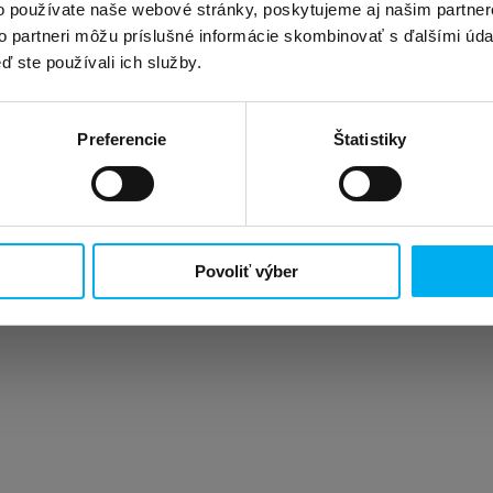
o používate naše webové stránky, poskytujeme aj našim partner
to partneri môžu príslušné informácie skombinovať s ďalšími údaj
ď ste používali ich služby.
Preferencie
Štatistiky
Povoliť výber
, Opatovská cesta 4, 972 01 Bojnice
údu Trenčín, oddiel: Sa, vložka číslo 272/R