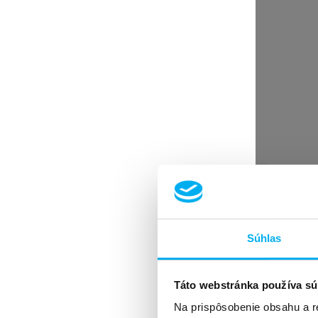
PLUS LEKÁREŇ
Dodávateľ
Ponuka služieb
Zákaznícky WebPortál
Nový dodávateľ
Časopis lekárnik
O nás
Archív čísel
Kontakty na redakciu
Články
Pre dodávateľov a inzerentov
Objednávka predplatného
Pre predplatiteľov
Súhlas
Moja Unipharma portál
SK
Táto webstránka používa sú
SK
Na prispôsobenie obsahu a r
EN