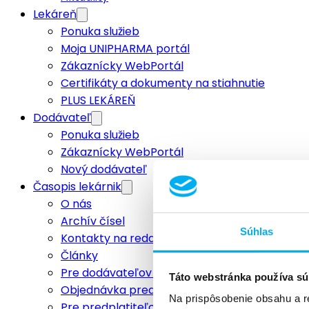
Lekáreň
Ponuka služieb
Moja UNIPHARMA portál
Zákaznícky WebPortál
Certifikáty a dokumenty na stiahnutie
PLUS LEKÁREŇ
Dodávateľ
Ponuka služieb
Zákaznícky WebPortál
Nový dodávateľ
Časopis lekárnik
O nás
Archív čísel
Súhlas
Kontakty na redakciu
Články
Pre dodávateľov a inzerentov
Táto webstránka používa sú
Objednávka predplatného
Na prispôsobenie obsahu a r
Pre predplatiteľov