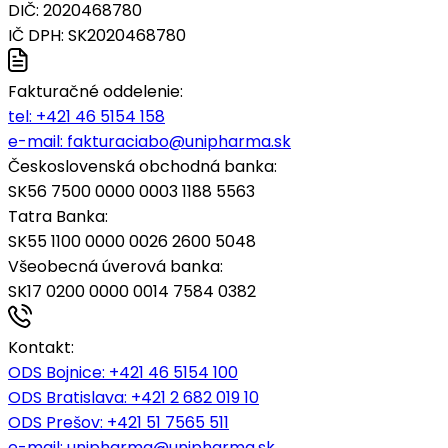
DIČ: 2020468780
IČ DPH: SK2020468780
Fakturačné oddelenie:
tel:
+421 46 5154 158
e-mail:
fakturaciabo@unipharma.sk
Československá obchodná banka:
SK56 7500 0000 0003 1188 5563
Tatra Banka:
SK55 1100 0000 0026 2600 5048
Všeobecná úverová banka:
SK17 0200 0000 0014 7584 0382
Kontakt:
ODS Bojnice
: +421 46 5154 100
ODS Bratislava:
+421 2 682 019 10
ODS Prešov:
+421 51 7565 511
e-mail:
unipharma@unipharma.sk