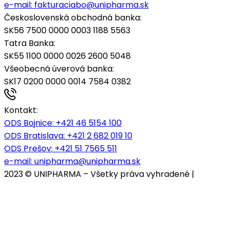
e-mail:
fakturaciabo@unipharma.sk
Československá obchodná banka:
SK56 7500 0000 0003 1188 5563
Tatra Banka:
SK55 1100 0000 0026 2600 5048
Všeobecná úverová banka:
SK17 0200 0000 0014 7584 0382
Kontakt:
ODS Bojnice
: +421 46 5154 100
ODS Bratislava:
+421 2 682 019 10
ODS Prešov:
+421 51 7565 511
e-mail:
unipharma@unipharma.sk
2023 © UNIPHARMA – Všetky práva vyhradené |
Cookies