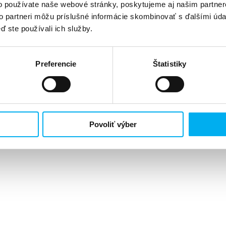
o používate naše webové stránky, poskytujeme aj našim partner
to partneri môžu príslušné informácie skombinovať s ďalšími údaj
ď ste používali ich služby.
Preferencie
Štatistiky
P RUŽOMBEROK
Povoliť výber
, Opatovská cesta 4, 972 01 Bojnice
údu Trenčín, oddiel: Sa, vložka číslo 272/R