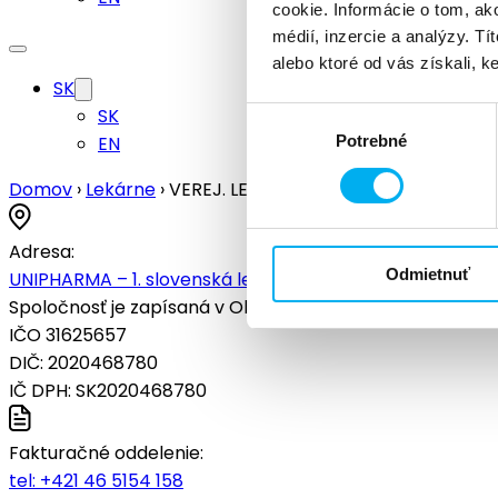
cookie. Informácie o tom, ak
médií, inzercie a analýzy. Tí
alebo ktoré od vás získali, ke
SK
SK
Výber
EN
Potrebné
súhlasu
Domov
›
Lekárne
›
VEREJ. LEKÁREŇ ÚSTRED.VOJ.NEM.SN
Adresa:
Odmietnuť
UNIPHARMA – 1. slovenská lekárnická akciová spoločnosť
Spoločnosť je zapísaná v Obchodnom registri Okresného s
IČO 31625657
DIČ: 2020468780
IČ DPH: SK2020468780
Fakturačné oddelenie:
tel:
+421 46 5154 158