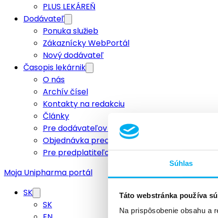
PLUS LEKÁREŇ
Dodávateľ
Ponuka služieb
Zákaznícky WebPortál
Nový dodávateľ
Časopis lekárnik
O nás
Archív čísel
Kontakty na redakciu
Články
Pre dodávateľov a inzerentov
Objednávka predplatného
Pre predplatiteľov
Súhlas
Moja Unipharma portál
SK
Táto webstránka používa sú
SK
Na prispôsobenie obsahu a r
EN