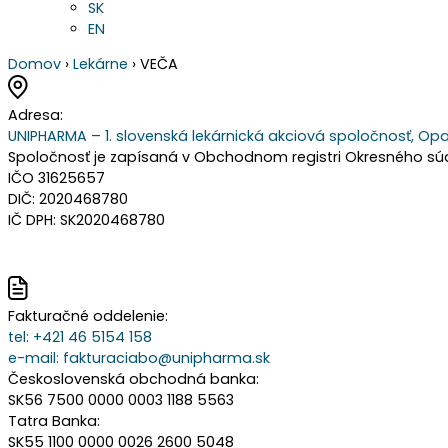
SK
EN
Domov
›
Lekárne
›
VEČA
Adresa:
UNIPHARMA – 1. slovenská lekárnická akciová spoločnosť, Opa
Spoločnosť je zapísaná v Obchodnom registri Okresného súdu 
IČO 31625657
DIČ: 2020468780
IČ DPH: SK2020468780
Fakturačné oddelenie:
tel:
+421 46 5154 158
e-mail:
fakturaciabo@unipharma.sk
Československá obchodná banka:
SK56 7500 0000 0003 1188 5563
Tatra Banka:
SK55 1100 0000 0026 2600 5048