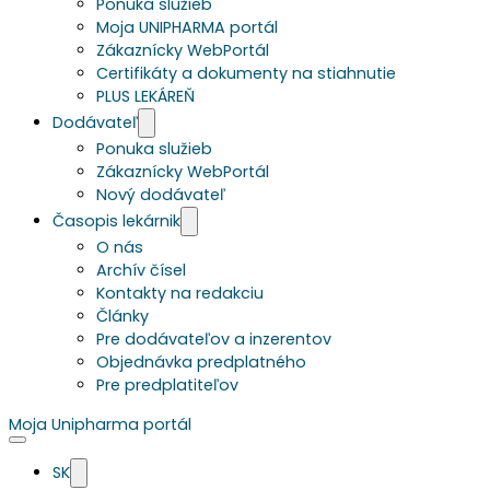
Ponuka služieb
Moja UNIPHARMA portál
Zákaznícky WebPortál
Certifikáty a dokumenty na stiahnutie
PLUS LEKÁREŇ
Dodávateľ
Ponuka služieb
Zákaznícky WebPortál
Nový dodávateľ
Časopis lekárnik
O nás
Archív čísel
Kontakty na redakciu
Články
Pre dodávateľov a inzerentov
Objednávka predplatného
Pre predplatiteľov
Moja Unipharma portál
SK