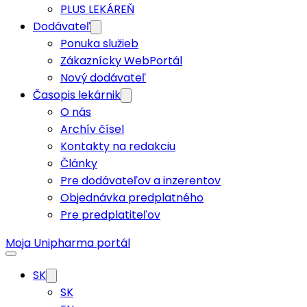
PLUS LEKÁREŇ
Dodávateľ
Ponuka služieb
Zákaznícky WebPortál
Nový dodávateľ
Časopis lekárnik
O nás
Archív čísel
Kontakty na redakciu
Články
Pre dodávateľov a inzerentov
Objednávka predplatného
Pre predplatiteľov
Moja Unipharma portál
SK
SK