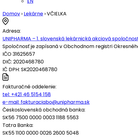
EN
Domov
›
Lekárne
›
VČIELKA
Adresa:
UNIPHARMA – 1. slovenská lekárnická akciová spoločnosť
Spoločnosť je zapísaná v Obchodnom registri Okresného s
IČO 31625657
DIČ: 2020468780
IČ DPH: SK2020468780
Fakturačné oddelenie:
tel:
+421 46 5154 158
e-mail:
fakturaciabo@unipharma.sk
Československá obchodná banka:
SK56 7500 0000 0003 1188 5563
Tatra Banka:
SK55 1100 0000 0026 2600 5048