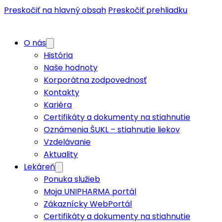
Preskočiť na hlavný obsah
Preskočiť prehliadku
O nás
História
Naše hodnoty
Korporátna zodpovednosť
Kontakty
Kariéra
Certifikáty a dokumenty na stiahnutie
Oznámenia ŠUKL – stiahnutie liekov
Vzdelávanie
Aktuality
Lekáreň
Ponuka služieb
Moja UNIPHARMA portál
Zákaznícky WebPortál
Certifikáty a dokumenty na stiahnutie