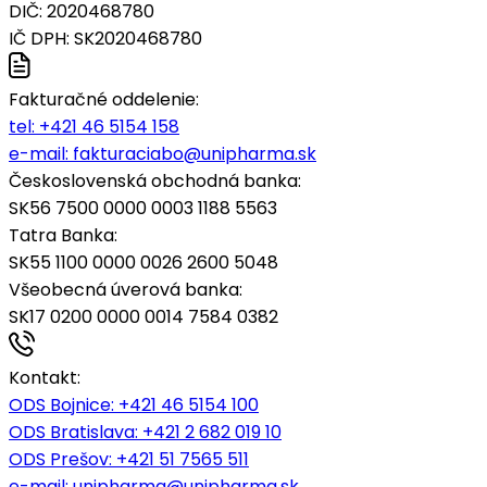
DIČ: 2020468780
IČ DPH: SK2020468780
Fakturačné oddelenie:
tel:
+421 46 5154 158
e-mail:
fakturaciabo@unipharma.sk
Československá obchodná banka:
SK56 7500 0000 0003 1188 5563
Tatra Banka:
SK55 1100 0000 0026 2600 5048
Všeobecná úverová banka:
SK17 0200 0000 0014 7584 0382
Kontakt:
ODS Bojnice
: +421 46 5154 100
ODS Bratislava:
+421 2 682 019 10
ODS Prešov:
+421 51 7565 511
e-mail:
unipharma@unipharma.sk