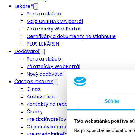
Lekáreň
Ponuka služieb
Moja UNIPHARMA portál
Zákaznícky WebPortál
Certifikáty a dokumenty na stiahnutie
PLUS LEKÁREŇ
Dodávateľ
Ponuka služieb
Zákaznícky WebPortál
Nový dodávateľ
Časopis lekárnik
O nás
Archív čísel
Súhlas
Kontakty na redakciu
Články
Pre dodávateľov a inzerentov
Táto webstránka používa sú
Objednávka predplatného
Na prispôsobenie obsahu a r
Pre predplatiteľov