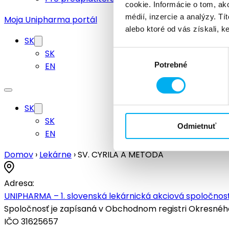
cookie. Informácie o tom, ak
médií, inzercie a analýzy. Tí
Moja Unipharma portál
alebo ktoré od vás získali, ke
SK
SK
Výber
EN
Potrebné
súhlasu
SK
SK
Odmietnuť
EN
Domov
›
Lekárne
›
SV. CYRILA A METODA
Adresa:
UNIPHARMA – 1. slovenská lekárnická akciová spoločnosť
Spoločnosť je zapísaná v Obchodnom registri Okresného s
IČO 31625657