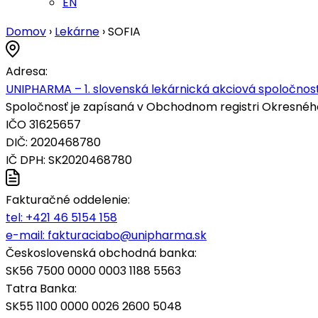
EN
Domov
›
Lekárne
›
SOFIA
Adresa:
UNIPHARMA – 1. slovenská lekárnická akciová spoločnosť
Spoločnosť je zapísaná v Obchodnom registri Okresného s
IČO 31625657
DIČ: 2020468780
IČ DPH: SK2020468780
Fakturačné oddelenie:
tel:
+421 46 5154 158
e-mail:
fakturaciabo@unipharma.sk
Československá obchodná banka:
SK56 7500 0000 0003 1188 5563
Tatra Banka:
SK55 1100 0000 0026 2600 5048