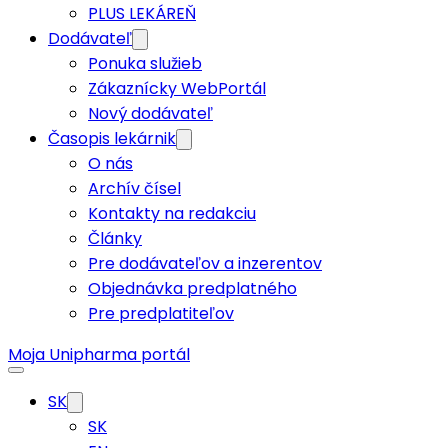
PLUS LEKÁREŇ
Dodávateľ
Ponuka služieb
Zákaznícky WebPortál
Nový dodávateľ
Časopis lekárnik
O nás
Archív čísel
Kontakty na redakciu
Články
Pre dodávateľov a inzerentov
Objednávka predplatného
Pre predplatiteľov
Moja Unipharma portál
SK
SK