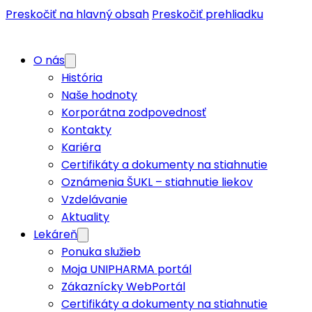
Preskočiť na hlavný obsah
Preskočiť prehliadku
O nás
História
Naše hodnoty
Korporátna zodpovednosť
Kontakty
Kariéra
Certifikáty a dokumenty na stiahnutie
Oznámenia ŠUKL – stiahnutie liekov
Vzdelávanie
Aktuality
Lekáreň
Ponuka služieb
Moja UNIPHARMA portál
Zákaznícky WebPortál
Certifikáty a dokumenty na stiahnutie