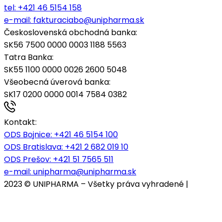
tel:
+421 46 5154 158
e-mail:
fakturaciabo@unipharma.sk
Československá obchodná banka:
SK56 7500 0000 0003 1188 5563
Tatra Banka:
SK55 1100 0000 0026 2600 5048
Všeobecná úverová banka:
SK17 0200 0000 0014 7584 0382
Kontakt:
ODS Bojnice
: +421 46 5154 100
ODS Bratislava:
+421 2 682 019 10
ODS Prešov:
+421 51 7565 511
e-mail:
unipharma@unipharma.sk
2023 © UNIPHARMA – Všetky práva vyhradené |
Cookies