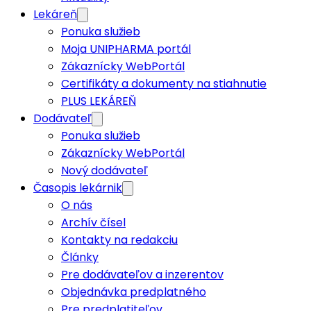
Lekáreň
Ponuka služieb
Moja UNIPHARMA portál
Zákaznícky WebPortál
Certifikáty a dokumenty na stiahnutie
PLUS LEKÁREŇ
Dodávateľ
Ponuka služieb
Zákaznícky WebPortál
Nový dodávateľ
Časopis lekárnik
O nás
Archív čísel
Kontakty na redakciu
Články
Pre dodávateľov a inzerentov
Objednávka predplatného
Pre predplatiteľov