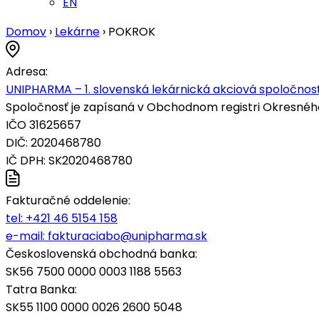
EN
Domov
›
Lekárne
›
POKROK
Adresa:
UNIPHARMA – 1. slovenská lekárnická akciová spoločnosť
Spoločnosť je zapísaná v Obchodnom registri Okresného s
IČO 31625657
DIČ: 2020468780
IČ DPH: SK2020468780
Fakturačné oddelenie:
tel:
+421 46 5154 158
e-mail:
fakturaciabo@unipharma.sk
Československá obchodná banka:
SK56 7500 0000 0003 1188 5563
Tatra Banka:
SK55 1100 0000 0026 2600 5048