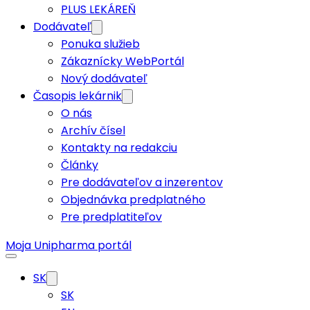
PLUS LEKÁREŇ
Dodávateľ
Ponuka služieb
Zákaznícky WebPortál
Nový dodávateľ
Časopis lekárnik
O nás
Archív čísel
Kontakty na redakciu
Články
Pre dodávateľov a inzerentov
Objednávka predplatného
Pre predplatiteľov
Moja Unipharma portál
SK
SK