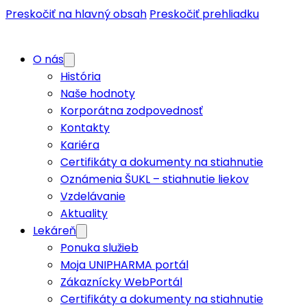
Preskočiť na hlavný obsah
Preskočiť prehliadku
O nás
História
Naše hodnoty
Korporátna zodpovednosť
Kontakty
Kariéra
Certifikáty a dokumenty na stiahnutie
Oznámenia ŠUKL – stiahnutie liekov
Vzdelávanie
Aktuality
Lekáreň
Ponuka služieb
Moja UNIPHARMA portál
Zákaznícky WebPortál
Certifikáty a dokumenty na stiahnutie