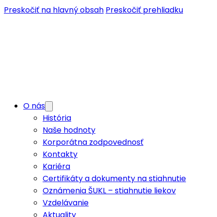
Preskočiť na hlavný obsah
Preskočiť prehliadku
O nás
O nás
História
Lekáreň
Naše hodnoty
Dodávateľ
Korporátna zodpovednosť
Kontakty
Časopis lekárnik
Kariéra
Certifikáty a dokumenty na stiahnutie
SK
Oznámenia ŠUKL – stiahnutie liekov
Moja Unipharma portál
Vzdelávanie
Aktuality