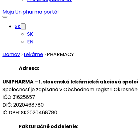
Moja Unipharma portál
SK
SK
EN
Domov
›
Lekárne
›
PHARMACY
Adresa:
UNIPHARMA – 1. slovenská lekárnická akciová spoloč
Spoločnosť je zapísaná v Obchodnom registri Okresného s
IČO 31625657
DIČ: 2020468780
IČ DPH: SK2020468780
Fakturačné oddelenie: