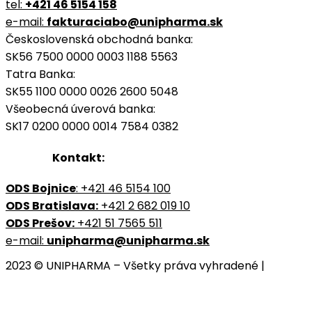
tel:
+421 46 5154 158
e-mail:
fakturaciabo@unipharma.sk
Československá obchodná banka:
SK56 7500 0000 0003 1188 5563
Tatra Banka:
SK55 1100 0000 0026 2600 5048
Všeobecná úverová banka:
SK17 0200 0000 0014 7584 0382
Kontakt:
ODS Bojnice
: +421 46 5154 100
ODS Bratislava:
+421 2 682 019 10
ODS Prešov:
+421 51 7565 511
e-mail:
unipharma@unipharma.sk
2023 © UNIPHARMA – Všetky práva vyhradené |
Cookies