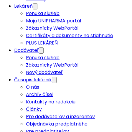
Lekáreň
Ponuka služieb
Moja UNIPHARMA portál
Zákaznícky WebPortál
Certifikáty a dokumenty na stiahnutie
PLUS LEKÁREŇ
Dodávateľ
Ponuka služieb
Zákaznícky WebPortál
Nový dodávateľ
Časopis lekárnik
O nás
Archív čísel
Kontakty na redakciu
Články
Pre dodávateľov a inzerentov
Objednávka predplatného
Pre predplatiteľov