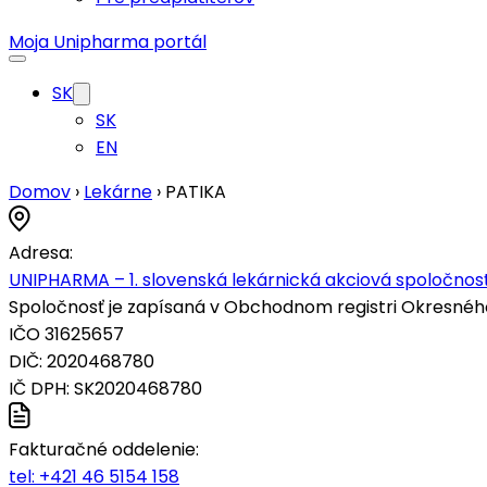
Moja Unipharma portál
SK
SK
EN
Domov
›
Lekárne
›
PATIKA
Adresa:
UNIPHARMA – 1. slovenská lekárnická akciová spoločnosť
Spoločnosť je zapísaná v Obchodnom registri Okresného s
IČO 31625657
DIČ: 2020468780
IČ DPH: SK2020468780
Fakturačné oddelenie:
tel:
+421 46 5154 158