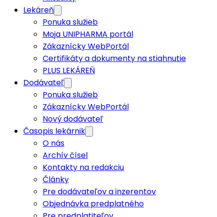
Lekáreň
Ponuka služieb
Moja UNIPHARMA portál
Zákaznícky WebPortál
Certifikáty a dokumenty na stiahnutie
PLUS LEKÁREŇ
Dodávateľ
Ponuka služieb
Zákaznícky WebPortál
Nový dodávateľ
Časopis lekárnik
O nás
Archív čísel
Kontakty na redakciu
Články
Pre dodávateľov a inzerentov
Objednávka predplatného
Pre predplatiteľov