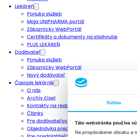
Lekáreň
Ponuka služieb
Moja UNIPHARMA portál
Zákaznícky WebPortál
Certifikáty a dokumenty na stiahnutie
PLUS LEKÁREŇ
Dodávateľ
Ponuka služieb
Zákaznícky WebPortál
Nový dodávateľ
Časopis lekárnik
O nás
Archív čísel
Súhlas
Kontakty na redakciu
Články
Pre dodávateľov a inzerentov
Táto webstránka používa sú
Objednávka predplatného
Na prispôsobenie obsahu a r
Pre predplatiteľov