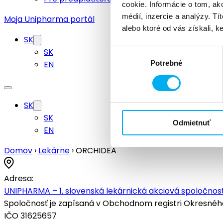
cookie. Informácie o tom, ak
médií, inzercie a analýzy. Tí
Moja Unipharma portál
alebo ktoré od vás získali, ke
SK
SK
Výber
EN
Potrebné
súhlasu
SK
SK
Odmietnuť
EN
Domov
›
Lekárne
›
ORCHIDEA
Adresa:
UNIPHARMA – 1. slovenská lekárnická akciová spoločnosť
Spoločnosť je zapísaná v Obchodnom registri Okresného s
IČO 31625657