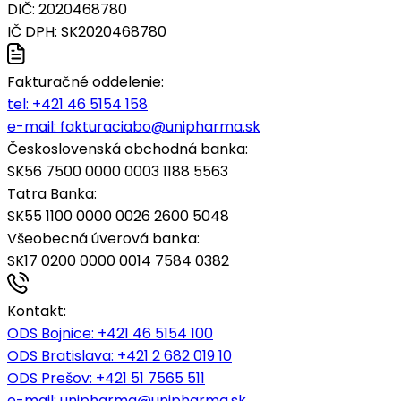
DIČ: 2020468780
IČ DPH: SK2020468780
Fakturačné oddelenie:
tel:
+421 46 5154 158
e-mail:
fakturaciabo@unipharma.sk
Československá obchodná banka:
SK56 7500 0000 0003 1188 5563
Tatra Banka:
SK55 1100 0000 0026 2600 5048
Všeobecná úverová banka:
SK17 0200 0000 0014 7584 0382
Kontakt:
ODS Bojnice
: +421 46 5154 100
ODS Bratislava:
+421 2 682 019 10
ODS Prešov:
+421 51 7565 511
e-mail:
unipharma@unipharma.sk