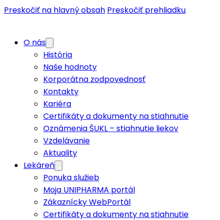
Preskočiť na hlavný obsah
Preskočiť prehliadku
O nás
História
Naše hodnoty
Korporátna zodpovednosť
Kontakty
Kariéra
Certifikáty a dokumenty na stiahnutie
Oznámenia ŠUKL – stiahnutie liekov
Vzdelávanie
Aktuality
Lekáreň
Ponuka služieb
Moja UNIPHARMA portál
Zákaznícky WebPortál
Certifikáty a dokumenty na stiahnutie