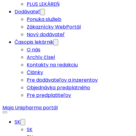
PLUS LEKÁREŇ
Dodávateľ
Ponuka služieb
Zákaznícky WebPortál
Nový dodávateľ
Časopis lekárnik
O nás
Archív čísel
Kontakty na redakciu
Články
Pre dodávateľov a inzerentov
Objednávka predplatného
Pre predplatiteľov
Moja Unipharma portál
SK
SK