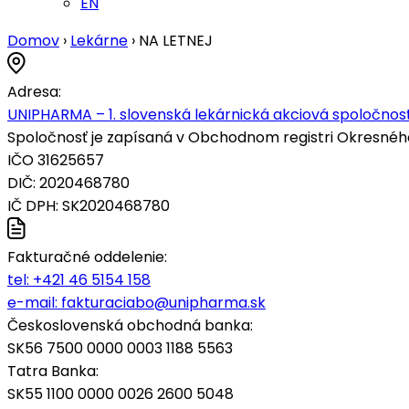
EN
Domov
›
Lekárne
›
NA LETNEJ
Adresa:
UNIPHARMA – 1. slovenská lekárnická akciová spoločnosť
Spoločnosť je zapísaná v Obchodnom registri Okresného s
IČO 31625657
DIČ: 2020468780
IČ DPH: SK2020468780
Fakturačné oddelenie:
tel:
+421 46 5154 158
e-mail:
fakturaciabo@unipharma.sk
Československá obchodná banka:
SK56 7500 0000 0003 1188 5563
Tatra Banka:
SK55 1100 0000 0026 2600 5048