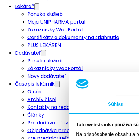
Lekáreň
Ponuka služieb
Moja UNIPHARMA portál
Zákaznícky WebPortál
Certifikáty a dokumenty na stiahnutie
PLUS LEKÁREŇ
Dodávateľ
Ponuka služieb
Zákaznícky WebPortál
Nový dodávateľ
Časopis lekárnik
O nás
Archív čísel
Súhlas
Kontakty na redakciu
Články
Pre dodávateľov a inzerentov
Táto webstránka používa sú
Objednávka predplatného
Na prispôsobenie obsahu a r
Pre predplatiteľov