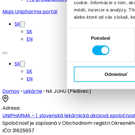
cookie. Informácie o tom, ak
médií, inzercie a analýzy. Tí
Moja Unipharma portál
alebo ktoré od vás získali, ke
SK
SK
Výber
EN
Potrebné
súhlasu
SK
SK
Odmietnuť
EN
Domov
›
Lekárne
›
NA JUHU (Plešivec)
Adresa:
UNIPHARMA – 1. slovenská lekárnická akciová spoločnosť
Spoločnosť je zapísaná v Obchodnom registri Okresného s
IČO 31625657