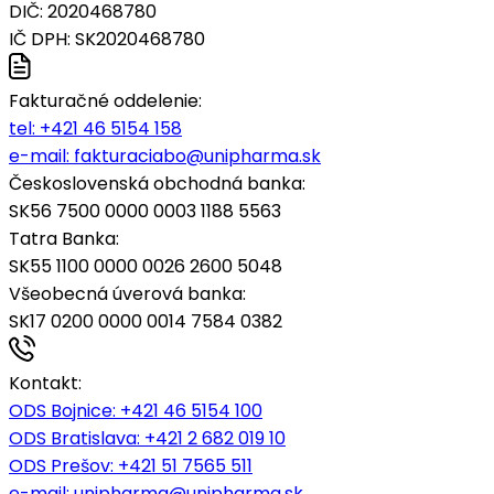
DIČ: 2020468780
IČ DPH: SK2020468780
Fakturačné oddelenie:
tel:
+421 46 5154 158
e-mail:
fakturaciabo@unipharma.sk
Československá obchodná banka:
SK56 7500 0000 0003 1188 5563
Tatra Banka:
SK55 1100 0000 0026 2600 5048
Všeobecná úverová banka:
SK17 0200 0000 0014 7584 0382
Kontakt:
ODS Bojnice
: +421 46 5154 100
ODS Bratislava:
+421 2 682 019 10
ODS Prešov:
+421 51 7565 511
e-mail:
unipharma@unipharma.sk