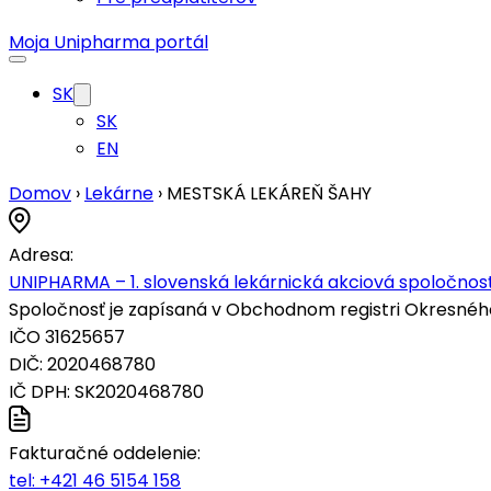
Moja Unipharma portál
SK
SK
EN
Domov
›
Lekárne
›
MESTSKÁ LEKÁREŇ ŠAHY
Adresa:
UNIPHARMA – 1. slovenská lekárnická akciová spoločnosť
Spoločnosť je zapísaná v Obchodnom registri Okresného s
IČO 31625657
DIČ: 2020468780
IČ DPH: SK2020468780
Fakturačné oddelenie:
tel:
+421 46 5154 158