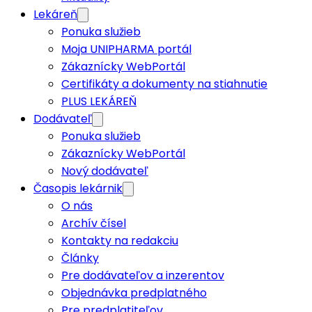
Lekáreň
Ponuka služieb
Moja UNIPHARMA portál
Zákaznícky WebPortál
Certifikáty a dokumenty na stiahnutie
PLUS LEKÁREŇ
Dodávateľ
Ponuka služieb
Zákaznícky WebPortál
Nový dodávateľ
Časopis lekárnik
O nás
Archív čísel
Kontakty na redakciu
Články
Pre dodávateľov a inzerentov
Objednávka predplatného
Pre predplatiteľov