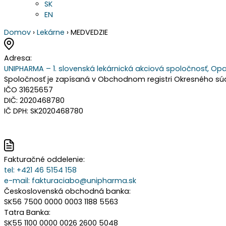
SK
EN
Domov
›
Lekárne
›
MEDVEDZIE
Adresa:
UNIPHARMA – 1. slovenská lekárnická akciová spoločnosť, Opa
Spoločnosť je zapísaná v Obchodnom registri Okresného súdu 
IČO 31625657
DIČ: 2020468780
IČ DPH: SK2020468780
Fakturačné oddelenie:
tel:
+421 46 5154 158
e-mail:
fakturaciabo@unipharma.sk
Československá obchodná banka:
SK56 7500 0000 0003 1188 5563
Tatra Banka:
SK55 1100 0000 0026 2600 5048