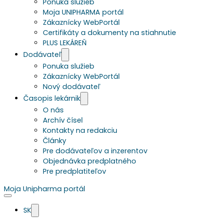
Ponuka služieb
Moja UNIPHARMA portál
Zákaznícky WebPortál
Certifikáty a dokumenty na stiahnutie
PLUS LEKÁREŇ
Dodávateľ
Ponuka služieb
Zákaznícky WebPortál
Nový dodávateľ
Časopis lekárnik
O nás
Archív čísel
Kontakty na redakciu
Články
Pre dodávateľov a inzerentov
Objednávka predplatného
Pre predplatiteľov
Moja Unipharma portál
SK